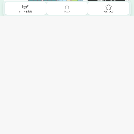
詳細はこちら
口コミを投稿
シェア
お気に入り
掲載希望の販売店様へ
無料でSHOPNAVIに掲載してお店をPRしましょう！
ご自身で運営されているお店をSHOPNAVIに掲載してPRしま
せんか？写真や紹介文など、お店の情報を自由に編集できま
す。最短即日で公開可能！
詳細・お申し込みはこちら
トップへ
エリアで探す
カテゴリーで探す
search Area
search Category
北海道エリア
メーカー/ブランドで探す