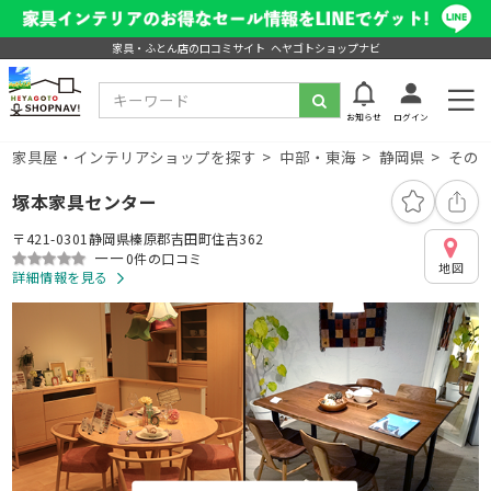
家具・ふとん店の口コミサイト ヘヤゴトショップナビ
お知らせ
ログイン
家具屋・インテリアショップを探す
中部・東海
静岡県
その
塚本家具センター
〒421-0301静岡県榛原郡吉田町住吉362
ーー
0件の口コミ
地図
詳細情報を見る