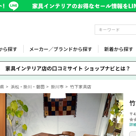
から探す
メーカー／ブランドから探す
新着から探す
家具インテリア店の口コミサイト
ショップナビとは？
岡県
浜松・掛川・磐田
掛川市
竹下家具店
竹
〒4
詳