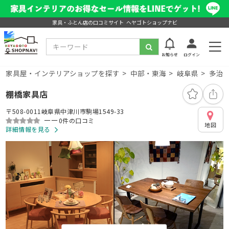
家具・ふとん店の口コミサイト ヘヤゴトショップナビ
お知らせ
ログイン
家具屋・インテリアショップを探す
中部・東海
岐阜県
多治
棚橋家具店
〒508-0011岐阜県中津川市駒場1549-33
ーー
0件の口コミ
地図
詳細情報を見る