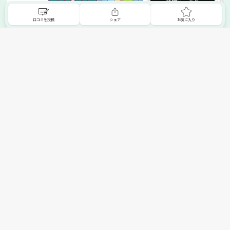
詳細はこちら
口コミを投稿
シェア
お気に入り
掲載希望の販売店様へ
無料でSHOPNAVIに掲載してお店をPRしましょう！
ご自身で運営されているお店をSHOPNAVIに掲載してPRしま
せんか？写真や紹介文など、お店の情報を自由に編集できま
す。最短即日で公開可能！
詳細・お申し込みはこちら
トップへ
エリアで探す
カテゴリーで探す
search Area
search Category
北海道エリア
メーカー/ブランドで探す