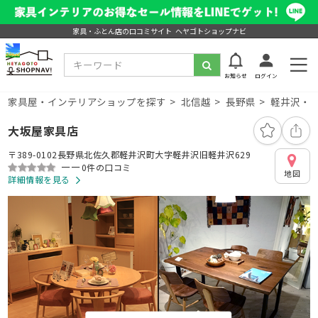
家具・ふとん店の口コミサイト ヘヤゴトショップナビ
お知らせ
ログイン
家具屋・インテリアショップを探す
北信越
長野県
軽井沢・
大坂屋家具店
〒389-0102長野県北佐久郡軽井沢町大字軽井沢旧軽井沢629
ーー
0件の口コミ
地図
詳細情報を見る