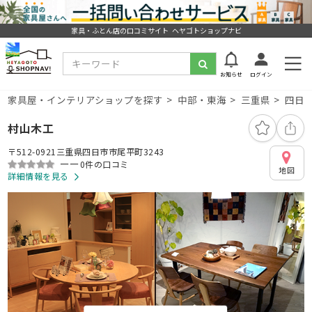
家具・ふとん店の口コミサイト ヘヤゴトショップナビ
お知らせ
ログイン
家具屋・インテリアショップを探す
中部・東海
三重県
四日
村山木工
〒512-0921三重県四日市市尾平町3243
ーー
0件の口コミ
地図
詳細情報を見る