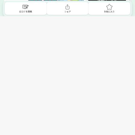
詳細はこちら
口コミを投稿
シェア
お気に入り
掲載希望の販売店様へ
無料でSHOPNAVIに掲載してお店をPRしましょう！
ご自身で運営されているお店をSHOPNAVIに掲載してPRしま
せんか？写真や紹介文など、お店の情報を自由に編集できま
す。最短即日で公開可能！
詳細・お申し込みはこちら
トップへ
エリアで探す
カテゴリーで探す
search Area
search Category
北海道エリア
メーカー/ブランドで探す