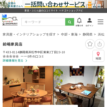
家具・ふとん店の口コミサイト ヘヤゴトショップナビ
お知らせ
ログイン
家具屋・インテリアショップを探す
中部・東海
静岡県
浜松
前嶋家具店
〒433-8114静岡県浜松市中区葵東2丁目23-10
ーー
0件の口コミ
地図
詳細情報を見る