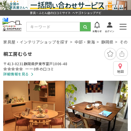
家具・ふとん店の口コミサイト ヘヤゴトショップナビ
お知らせ
ログイン
家具屋・インテリアショップを探す
中部・東海
静岡県
その
桐工房むらせ
〒413-0231静岡県伊東市富戸1006-48
ーー
0件の口コミ
地図
詳細情報を見る