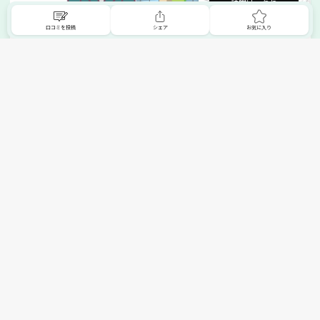
詳細はこちら
口コミを投稿
シェア
お気に入り
掲載希望の販売店様へ
無料でSHOPNAVIに掲載してお店をPRしましょう！
ご自身で運営されているお店をSHOPNAVIに掲載してPRしま
せんか？写真や紹介文など、お店の情報を自由に編集できま
す。最短即日で公開可能！
詳細・お申し込みはこちら
トップへ
エリアで探す
カテゴリーで探す
search Area
search Category
北海道エリア
メーカー/ブランドで探す