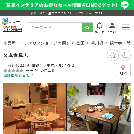
家具・ふとん店の口コミサイト ヘヤゴトショップナビ
お知らせ
ログイン
家具屋・インテリアショップを探す
四国
香川県
観音寺・琴
久本家具店
〒768-0022香川県観音寺市本大町1778-2
ーー
0件の口コミ
地図
詳細情報を見る