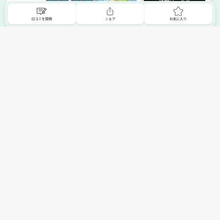
詳細はこちら
口コミを投稿
シェア
お気に入り
掲載希望の販売店様へ
無料でSHOPNAVIに掲載してお店をPRしましょう！
ご自身で運営されているお店をSHOPNAVIに掲載してPRしま
せんか？写真や紹介文など、お店の情報を自由に編集できま
す。最短即日で公開可能！
詳細・お申し込みはこちら
トップへ
エリアで探す
カテゴリーで探す
search Area
search Category
北海道エリア
メーカー/ブランドで探す