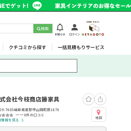
検索
お知らせ
ログイン
クチコミから探す
一括見積もりサービス
式会社今枝商店籐家具
09-7605岐阜県恵那市山岡町原1670
ーー
0件の口コミ
地図
細情報を見る