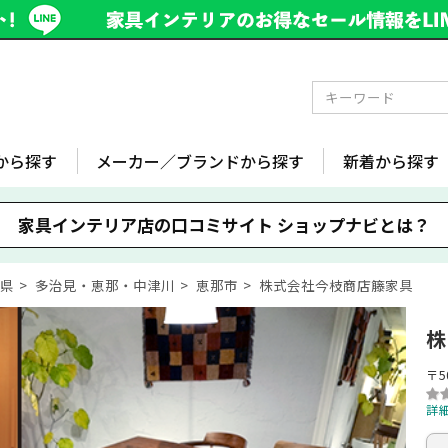
から探す
メーカー／ブランドから探す
新着から探す
家具インテリア店の口コミサイト
ショップナビとは？
阜県
多治見・恵那・中津川
恵那市
株式会社今枝商店籐家具
株
〒5
詳