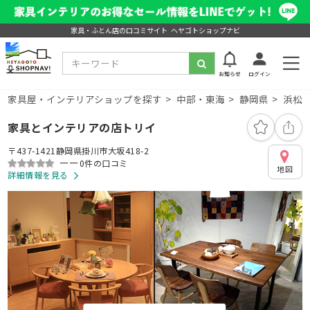
家具・ふとん店の口コミサイト ヘヤゴトショップナビ
お知らせ
ログイン
家具屋・インテリアショップを探す
中部・東海
静岡県
浜松
家具とインテリアの店トリイ
〒437-1421静岡県掛川市大坂418-2
ーー
0件の口コミ
地図
詳細情報を見る