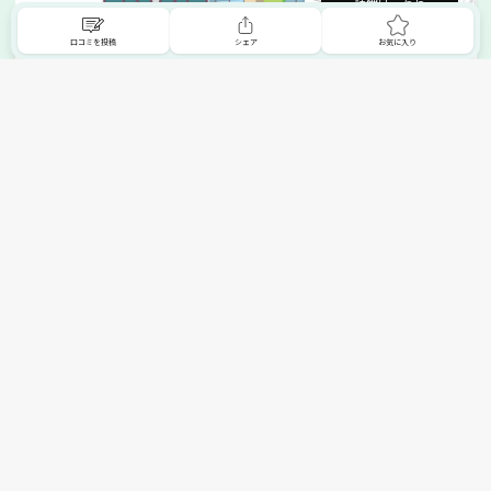
詳細はこちら
口コミを投稿
シェア
お気に入り
掲載希望の販売店様へ
無料でSHOPNAVIに掲載してお店をPRしましょう！
ご自身で運営されているお店をSHOPNAVIに掲載してPRしま
せんか？写真や紹介文など、お店の情報を自由に編集できま
す。最短即日で公開可能！
詳細・お申し込みはこちら
トップへ
エリアで探す
カテゴリーで探す
search Area
search Category
北海道エリア
メーカー/ブランドで探す