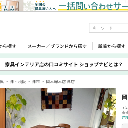
から探す
メーカー／ブランドから探す
新着から探す
家具インテリア店の口コミサイト
ショップナビとは？
重県
津・松阪
津市
岡本総本店 津店
岡
〒5
詳