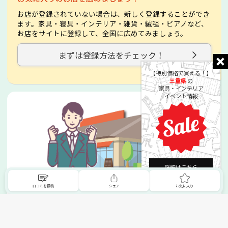
お店が登録されていない場合は、新しく登録することができ
ます。家具・寝具・インテリア・雑貨・絨毯・ビアノなど、
お店をサイトに登録して、全国に広めてみましょう。
まずは登録方法をチェック！
【特別価格で買える！】
三重県
の
家具・インテリア
イベント情報
詳細はこちら
掲載希望の販売店様へ
口コミを投稿
シェア
お気に入り
無料でSHOPNAVIに掲載してお店をPRしましょう！
ご自身で運営されているお店をSHOPNAVIに掲載してPRしま
せんか？写真や紹介文など、お店の情報を自由に編集できま