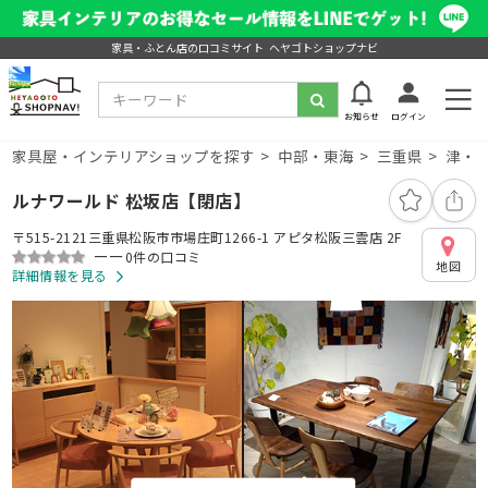
家具・ふとん店の口コミサイト ヘヤゴトショップナビ
お知らせ
ログイン
家具屋・インテリアショップを探す
中部・東海
三重県
津・
ルナワールド 松坂店【閉店】
〒515-2121三重県松阪市市場庄町1266-1 アピタ松阪三雲店 2F
ーー
0件の口コミ
地図
詳細情報を見る