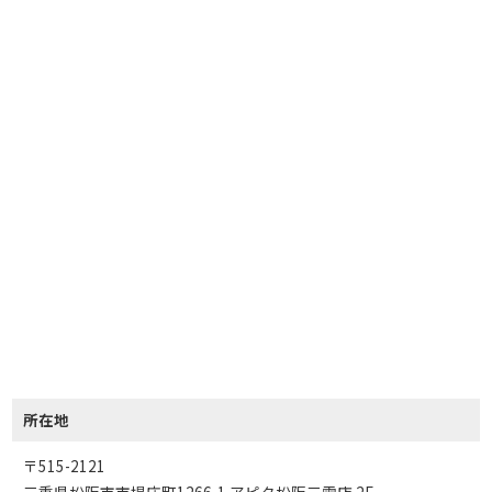
所在地
〒515-2121
三重県松阪市市場庄町1266-1 アピタ松阪三雲店 2F