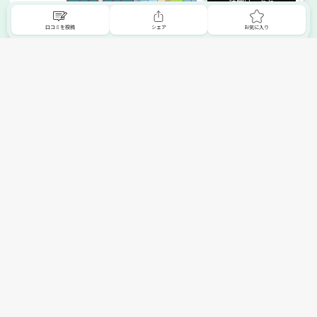
詳細はこちら
口コミを投稿
シェア
お気に入り
掲載希望の販売店様へ
無料でSHOPNAVIに掲載してお店をPRしましょう！
ご自身で運営されているお店をSHOPNAVIに掲載してPRしま
せんか？写真や紹介文など、お店の情報を自由に編集できま
す。最短即日で公開可能！
詳細・お申し込みはこちら
トップへ
エリアで探す
カテゴリーで探す
search Area
search Category
北海道エリア
メーカー/ブランドで探す