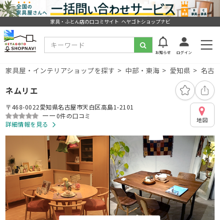
家具・ふとん店の口コミサイト ヘヤゴトショップナビ
お知らせ
ログイン
家具屋・インテリアショップを探す
中部・東海
愛知県
名古
ネムリエ
〒468-0022愛知県名古屋市天白区高島1-2101
ーー
0件の口コミ
地図
詳細情報を見る