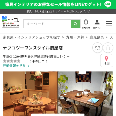
家具・ふとん店の口コミサイト ヘヤゴトショップナビ
お知らせ
ログイン
家具屋・インテリアショップを探す
九州・沖縄
鹿児島県
大
ナフコツーワンスタイル鹿屋店
〒893-1204鹿児島県肝属郡肝付町富山840 －
ーー
0件の口コミ
地図
詳細情報を見る