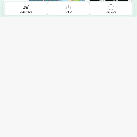
詳細はこちら
口コミを投稿
シェア
お気に入り
掲載希望の販売店様へ
無料でSHOPNAVIに掲載してお店をPRしましょう！
ご自身で運営されているお店をSHOPNAVIに掲載してPRしま
せんか？写真や紹介文など、お店の情報を自由に編集できま
す。最短即日で公開可能！
詳細・お申し込みはこちら
トップへ
エリアで探す
カテゴリーで探す
search Area
search Category
北海道エリア
メーカー/ブランドで探す