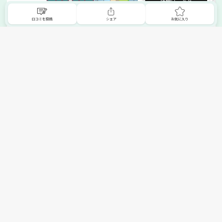
詳細はこちら
口コミを投稿
シェア
お気に入り
掲載希望の販売店様へ
無料でSHOPNAVIに掲載してお店をPRしましょう！
ご自身で運営されているお店をSHOPNAVIに掲載してPRしま
せんか？写真や紹介文など、お店の情報を自由に編集できま
す。最短即日で公開可能！
詳細・お申し込みはこちら
トップへ
エリアで探す
カテゴリーで探す
search Area
search Category
北海道エリア
メーカー/ブランドで探す