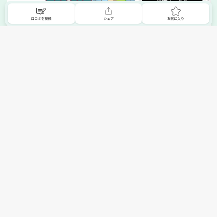
詳細はこちら
口コミを投稿
シェア
お気に入り
掲載希望の販売店様へ
無料でSHOPNAVIに掲載してお店をPRしましょう！
ご自身で運営されているお店をSHOPNAVIに掲載してPRしま
せんか？写真や紹介文など、お店の情報を自由に編集できま
す。最短即日で公開可能！
詳細・お申し込みはこちら
トップへ
エリアで探す
カテゴリーで探す
search Area
search Category
北海道エリア
メーカー/ブランドで探す