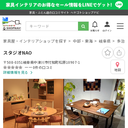
家具・ふとん店の口コミサイト ヘヤゴトショップナビ
お知らせ
ログイン
家具屋・インテリアショップを探す
中部・東海
岐阜県
多治
スタジオNAO
〒508-0351岐阜県中津川市付知町松原10907-1
ーー
0件の口コミ
地図
詳細情報を見る