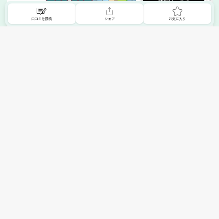
詳細はこちら
口コミを投稿
シェア
お気に入り
掲載希望の販売店様へ
無料でSHOPNAVIに掲載してお店をPRしましょう！
ご自身で運営されているお店をSHOPNAVIに掲載してPRしま
せんか？写真や紹介文など、お店の情報を自由に編集できま
す。最短即日で公開可能！
詳細・お申し込みはこちら
トップへ
エリアで探す
カテゴリーで探す
search Area
search Category
北海道エリア
メーカー/ブランドで探す