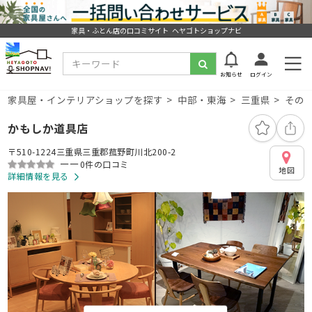
家具・ふとん店の口コミサイト ヘヤゴトショップナビ
お知らせ
ログイン
家具屋・インテリアショップを探す
中部・東海
三重県
その
かもしか道具店
〒510-1224三重県三重郡菰野町川北200-2
ーー
0件の口コミ
地図
詳細情報を見る