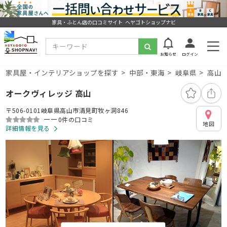
家具・ふとん店の口コミサイト ヘヤゴトショップナビ
お知らせ
ログイン
家具屋・インテリアショップを探す
中部・東海
岐阜県
高山
オークヴィレッジ 高山
〒506-0101岐阜県高山市清見町牧ヶ洞846
ーー
0件の口コミ
地図
詳細情報を見る