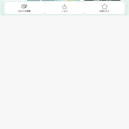
詳細はこちら
口コミを投稿
シェア
お気に入り
掲載希望の販売店様へ
無料でSHOPNAVIに掲載してお店をPRしましょう！
ご自身で運営されているお店をSHOPNAVIに掲載してPRしま
せんか？写真や紹介文など、お店の情報を自由に編集できま
す。最短即日で公開可能！
詳細・お申し込みはこちら
トップへ
エリアで探す
カテゴリーで探す
search Area
search Category
北海道エリア
メーカー/ブランドで探す