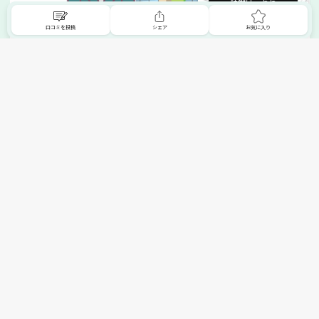
詳細はこちら
口コミを投稿
シェア
お気に入り
掲載希望の販売店様へ
無料でSHOPNAVIに掲載してお店をPRしましょう！
ご自身で運営されているお店をSHOPNAVIに掲載してPRしま
せんか？写真や紹介文など、お店の情報を自由に編集できま
す。最短即日で公開可能！
詳細・お申し込みはこちら
トップへ
エリアで探す
カテゴリーで探す
search Area
search Category
北海道エリア
メーカー/ブランドで探す