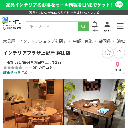
家具・ふとん店の口コミサイト ヘヤゴトショップナビ
お知らせ
ログイン
家具屋・インテリアショップを探す
中部・東海
静岡県
浜松
インテリアプラザ上野屋 磐田店
〒438-0817静岡県磐田市上万能293
ーー
0件の口コミ
地図
詳細情報を見る