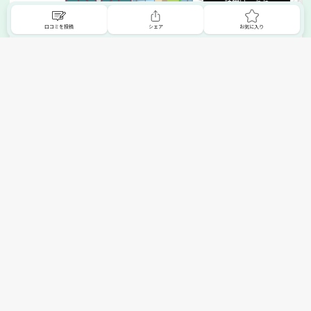
詳細はこちら
口コミを投稿
シェア
お気に入り
掲載希望の販売店様へ
無料でSHOPNAVIに掲載してお店をPRしましょう！
ご自身で運営されているお店をSHOPNAVIに掲載してPRしま
せんか？写真や紹介文など、お店の情報を自由に編集できま
す。最短即日で公開可能！
詳細・お申し込みはこちら
トップへ
エリアで探す
カテゴリーで探す
search Area
search Category
北海道エリア
メーカー/ブランドで探す