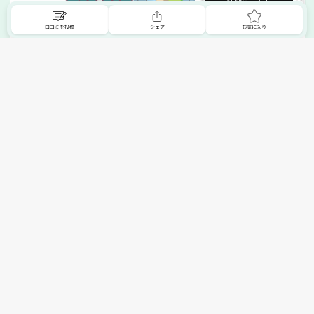
詳細はこちら
口コミを投稿
シェア
お気に入り
掲載希望の販売店様へ
無料でSHOPNAVIに掲載してお店をPRしましょう！
ご自身で運営されているお店をSHOPNAVIに掲載してPRしま
せんか？写真や紹介文など、お店の情報を自由に編集できま
す。最短即日で公開可能！
詳細・お申し込みはこちら
トップへ
エリアで探す
カテゴリーで探す
search Area
search Category
北海道エリア
メーカー/ブランドで探す