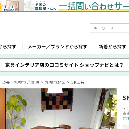
から探す
メーカー／ブランドから探す
新着から探す
家具インテリア店の口コミサイト
ショップナビとは？
道央：札幌市近郊 他
札幌市北区
SK工芸
S
〒0
詳