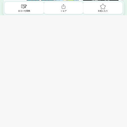
詳細はこちら
口コミを投稿
シェア
お気に入り
掲載希望の販売店様へ
無料でSHOPNAVIに掲載してお店をPRしましょう！
ご自身で運営されているお店をSHOPNAVIに掲載してPRしま
せんか？写真や紹介文など、お店の情報を自由に編集できま
す。最短即日で公開可能！
詳細・お申し込みはこちら
トップへ
エリアで探す
カテゴリーで探す
search Area
search Category
北海道エリア
メーカー/ブランドで探す