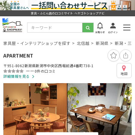
家具・ふとん店の口コミサイト ヘヤゴトショップナビ
お知らせ
ログイン
家具屋・インテリアショップを探す
北信越
新潟県
新潟・三
APARTMENT
〒951-8062新潟県新潟市中央区西堀前通4番町738-1
ーー
0件の口コミ
地図
詳細情報を見る