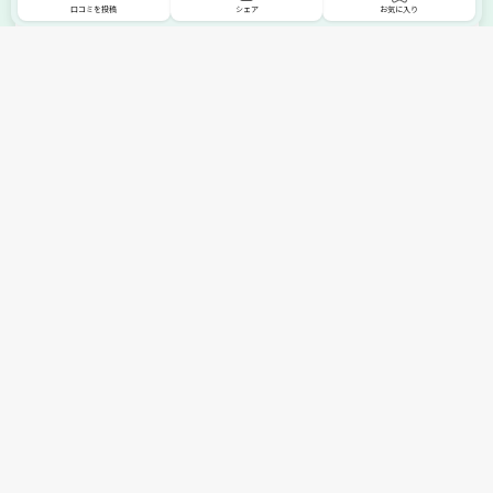
口コミを投稿
シェア
お気に入り
掲載希望の販売店様へ
無料でSHOPNAVIに掲載してお店をPRしましょう！
ご自身で運営されているお店をSHOPNAVIに掲載してPRしま
せんか？写真や紹介文など、お店の情報を自由に編集できま
す。最短即日で公開可能！
詳細・お申し込みはこちら
トップへ
エリアで探す
カテゴリーで探す
search Area
search Category
北海道エリア
メーカー/ブランドで探す
東北エリア
search Maker / Brand
全国の家具セール
関東エリア