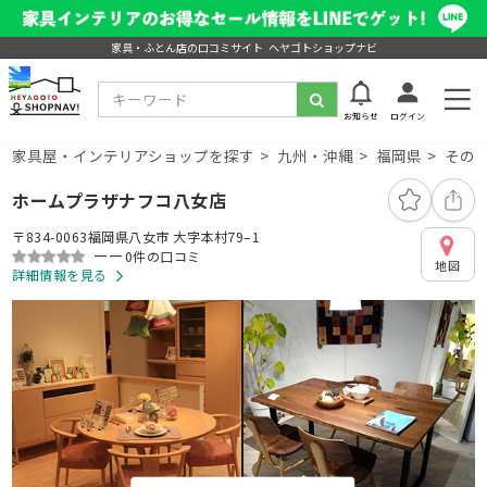
家具・ふとん店の口コミサイト ヘヤゴトショップナビ
お知らせ
ログイン
家具屋・インテリアショップを探す
九州・沖縄
福岡県
その
ホームプラザナフコ八女店
〒834-0063福岡県八女市 大字本村79–1
ーー
0件の口コミ
地図
詳細情報を見る