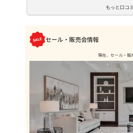
分も否めませんが、製品はすごくしっかりしている、
（2021年1月17日に訪問）
もっと口コ
だけの価値があると思います。
続きを読む
セール・販売会情報
現在、セール・販