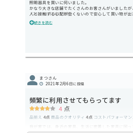
照明器具を買いに伺いました。
かなり大きな店舗でたくさんのお客さんがいましたが
人と接触する心配が全くないので安心して買い物が出
（2020年1月14日に訪問）
ニトリは割と量産型でシンプルで無難なデザインが多
続きを読む
照明が買えました。
レジへ並ぶお客さんの為のステップ（ここでお待ちく
近くの商品が見辛かったですが、
そこまで並んでいる時間帯でもなかったので並んでい
も在庫があったのでいい買い物が出来ました。
まつさん
2021年2月6日
に投稿
頻繁に利用させてもらってます
4
点
品揃え
4点
商品のクオリティ
4点
コストパフォーマン
我が家では、身近の家具、生活に密着した家具に困っ
品も多数あり、意外な発見、便利家具に出会うことも