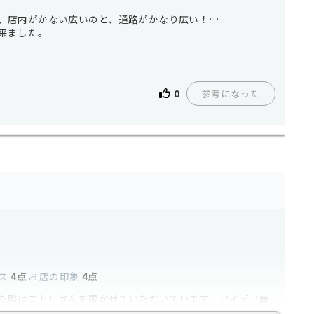
、店内がかない広いのと、通路がかなり広い！
来ました。
いので、人と被りやすいですが寝室に置くとてもおしゃれな
ださいの印）が商品の棚と近くにあったので並んでいる時は
参考になった
0
ない隙に見る事は出来たので特に問題もなくお目当てのもの
ス
4点
お店の印象
4点
た際はニトリさんを覗かせていただいています。アイデア商
少なくありません。高級家具と並べてしまうと見劣りする部