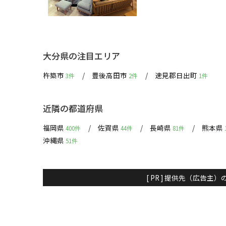
大分県の注目エリア
杵築市
豊後高田市
速見郡日出町
3件
2件
1件
近隣の都道府県
福岡県
佐賀県
長崎県
熊本県
400件
44件
81件
沖縄県
51件
[ PR ] 提供先（広告