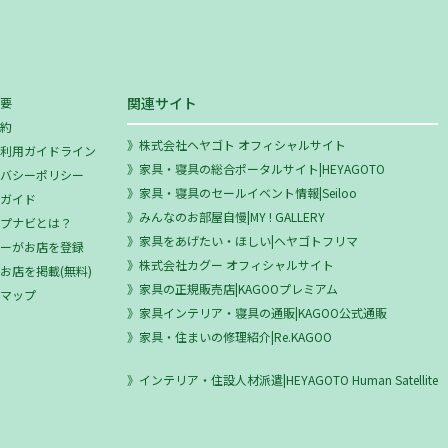
関連サイト
概要
規約
株式会社ヘヤゴト オフィシャルサイト
ミ利用ガイドライン
家具・寝具の総合ポータルサイト|HEYAGOTO
イバシーポリシー
家具・寝具のセールイベント情報|Seiloo
用ガイド
みんなのお部屋自慢|MY ! GALLERY
ップナビとは？
家具をあげたい・ほしい|ヘヤゴトフリマ
ザーがお店を登録
株式会社カグー オフィシャルサイト
お店を掲載(無料)
家具の正規販売店|KAGOOプレミアム
トマップ
家具インテリア・寝具の通販|KAGOO公式通販
家具・住まいの修理紹介|Re.KAGOO
インテリア・住設人材派遣|HEYAGOTO Human Satellite