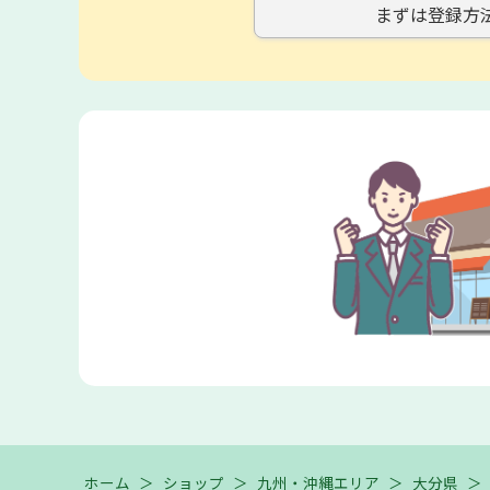
まずは登録方
ホーム
＞
ショップ
＞
九州・沖縄エリア
＞
大分県
＞