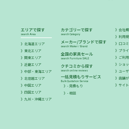
エリアで探す
カテゴリーで探す
会社
search Area
search Category
利用
メーカー/ブランドで探す
口コ
北海道エリア
search Maker / Brand
プラ
東北エリア
全国の家具セール
ご利
関東エリア
search Furniture SALE
ショ
近畿エリア
クチコミから探す
ユー
中部・東海エリア
search online reviews
一括見積もりサービス
店舗が
北信越エリア
Bulk Quotation Service
サイ
中国エリア
- 見積もり
四国エリア
- 相談
九州・沖縄エリア