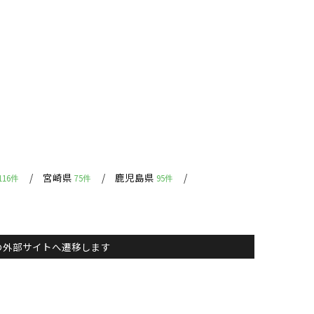
宮崎県
鹿児島県
116件
75件
95件
主）の外部サイトへ遷移します