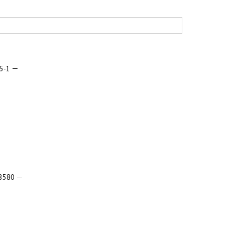
-1 －
80 －