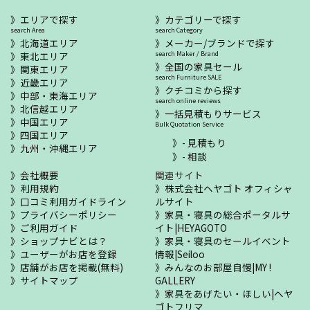
エリアで探す
カテゴリーで探す
search Area
search Category
北海道エリア
メーカー/ブランドで探す
東北エリア
search Maker / Brand
全国の家具セール
関東エリア
search Furniture SALE
近畿エリア
クチコミから探す
中部・東海エリア
search online reviews
北信越エリア
一括見積もりサービス
中国エリア
Bulk Quotation Service
四国エリア
- 見積もり
九州・沖縄エリア
- 相談
会社概要
関連サイト
利用規約
株式会社ヘヤゴト オフィシャ
口コミ利用ガイドライン
ルサイト
プライバシーポリシー
家具・寝具の総合ポータルサ
ご利用ガイド
イト|HEYAGOTO
ショップナビとは？
家具・寝具のセールイベント
ユーザーがお店を登録
情報|Seiloo
店舗がお店を掲載(無料)
みんなのお部屋自慢|MY !
サイトマップ
GALLERY
家具をあげたい・ほしい|ヘヤ
ゴトフリマ