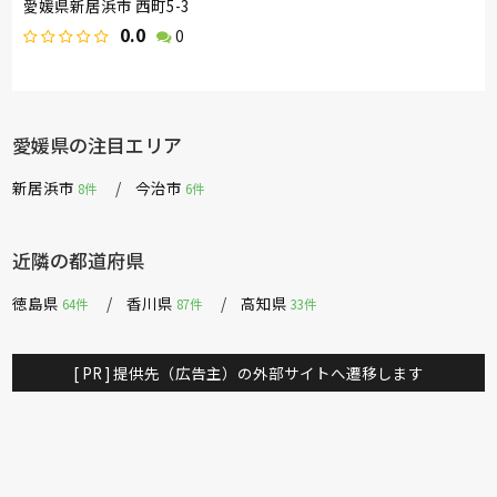
愛媛県新居浜市 西町5-3
0.0
0
愛媛県の注目エリア
新居浜市
今治市
8件
6件
近隣の都道府県
徳島県
香川県
高知県
64件
87件
33件
[ PR ] 提供先（広告主）の外部サイトへ遷移します