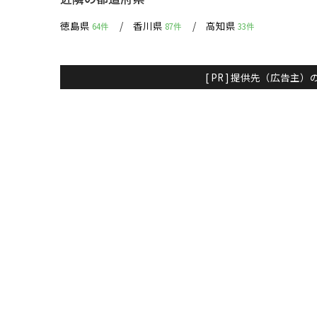
徳島県
香川県
高知県
64件
87件
33件
[ PR ] 提供先（広告