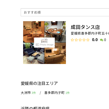
成田タンス店
愛媛県喜多郡内子町五十崎
0.0
0
愛媛県の注目エリア
大洲市
喜多郡内子町
3件
1件
近隣の都道府県