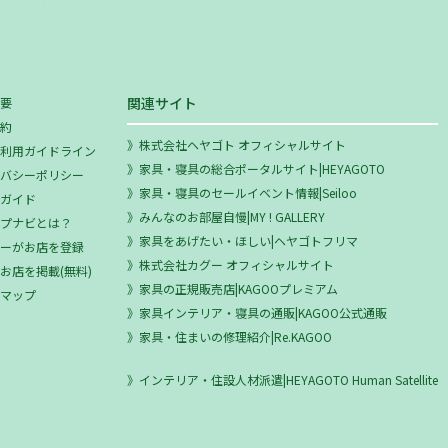
関連サイト
概要
規約
株式会社ヘヤゴト オフィシャルサイト
ミ利用ガイドライン
家具・寝具の総合ポータルサイト|HEYAGOTO
イバシーポリシー
家具・寝具のセールイベント情報|Seiloo
用ガイド
みんなのお部屋自慢|MY ! GALLERY
ップナビとは？
家具をあげたい・ほしい|ヘヤゴトフリマ
ザーがお店を登録
株式会社カグー オフィシャルサイト
お店を掲載(無料)
家具の正規販売店|KAGOOプレミアム
トマップ
家具インテリア・寝具の通販|KAGOO公式通販
家具・住まいの修理紹介|Re.KAGOO
インテリア・住設人材派遣|HEYAGOTO Human Satellite