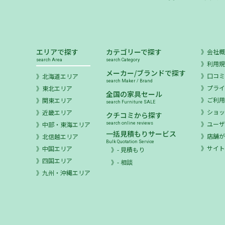
エリアで探す
カテゴリーで探す
会社
search Area
search Category
利用
メーカー/ブランドで探す
口コ
北海道エリア
search Maker / Brand
プラ
東北エリア
全国の家具セール
ご利
関東エリア
search Furniture SALE
ショ
近畿エリア
クチコミから探す
ユー
中部・東海エリア
search online reviews
一括見積もりサービス
店舗が
北信越エリア
Bulk Quotation Service
サイ
中国エリア
- 見積もり
四国エリア
- 相談
九州・沖縄エリア