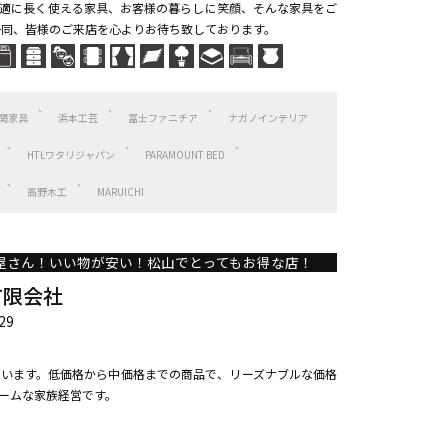
適に長く使える家具、お客様の暮らしに笑顔、そんな家具をご
一同、皆様のご来店を心よりお待ち致しております。
関家具
浜本工芸
冨士ファニチア
ナガノインテリア
HTLワタリジャパン
PARAMOUNT BED
高野木工
MARUICHI
屋さん！いい物が安い！松山でとってもお得な店！
有限会社
29
います。低価格から中価格までの商品で、リーズナブルな価格
ームな家族経営です。