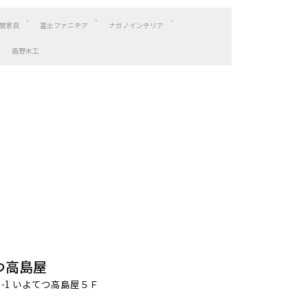
関家具
冨士ファニチア
ナガノインテリア
高野木工
つ高島屋
-1 いよてつ高島屋５Ｆ