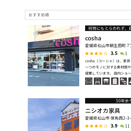
何物にもとらわれず、
cosha
愛媛県松山市朝生田町 7丁
3.5
1
cosha（コーシャ）は、
一つのモノに対する素材感や
提案しています。 店内ショー
50年
ニシオカ家具
愛媛県松山市 保免西2–3–
3.9
11