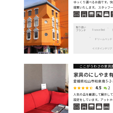
ゆっくり選べるお店です。快
提案いたします。 スタッフ
取り扱い
France Bed
ブランド
ドリームベッド
イバタインテリア
ここがうわさの家具
家具のにしやま
愛媛県松山市和泉南 5-2-
4.5
2
人気の品を厳選して展示して
設定をしています。アットホ