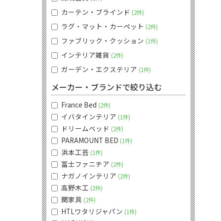
カーテン・ブラインド
2件
ラグ・マット・カーペット
2件
ファブリック・クッション
1件
インテリア雑貨
2件
ガーデン・エクステリア
1件
メーカー・ブランドで絞り込む
France Bed
2件
イバタインテリア
1件
ドリームベッド
2件
PARAMOUNT BED
1件
浜本工芸
1件
冨士ファニチア
2件
ナガノインテリア
2件
高野木工
2件
関家具
2件
HTLワタリジャパン
1件