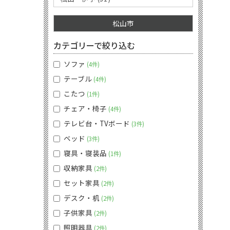
松山市
カテゴリーで絞り込む
ソファ
4件
テーブル
4件
こたつ
1件
チェア・椅子
4件
テレビ台・TVボード
3件
ベッド
3件
寝具・寝装品
1件
収納家具
2件
セット家具
2件
デスク・机
2件
子供家具
2件
照明器具
2件