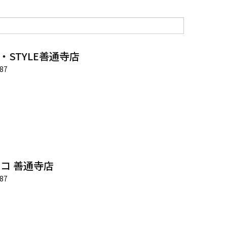
E・STYLE善通寺店
87
コ 善通寺店
87