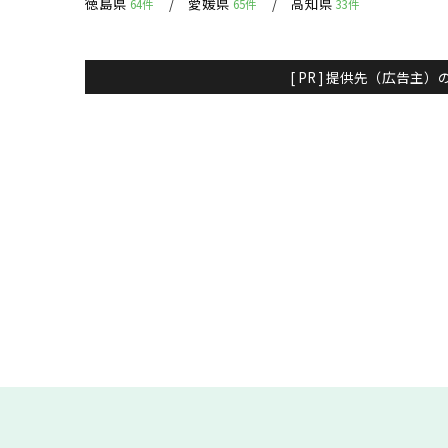
徳島県
愛媛県
高知県
64件
65件
33件
[ PR ] 提供先（広告