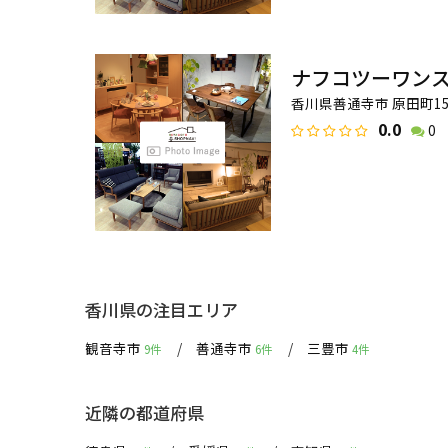
ナフコツーワン
香川県善通寺市 原田町15
0.0
0
香川県の注目エリア
観音寺市
善通寺市
三豊市
9件
6件
4件
近隣の都道府県