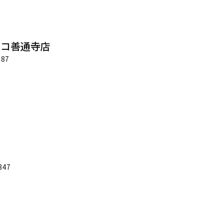
フコ善通寺店
87
47