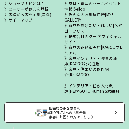
ショップナビとは？
家具・寝具のセールイベント
ユーザーがお店を登録
情報|Seiloo
店舗がお店を掲載(無料)
みんなのお部屋自慢|MY !
サイトマップ
GALLERY
家具をあげたい・ほしい|ヘヤ
ゴトフリマ
株式会社カグー オフィシャル
サイト
家具の正規販売店|KAGOOプレ
ミアム
家具インテリア・寝具の通
販|KAGOO公式通販
家具・住まいの修理紹
介|Re.KAGOO
インテリア・住設人材派
遣|HEYAGOTO Human Satellite
販売店のみなさまへ
SHOPNAVIへの掲載希望
集客にお困りの方はこちら 》