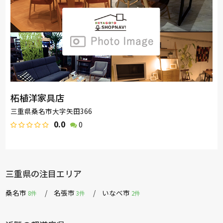
柘植洋家具店
三重県桑名市大字矢田366
0.0
0
三重県の注目エリア
桑名市
名張市
いなべ市
8件
3件
2件