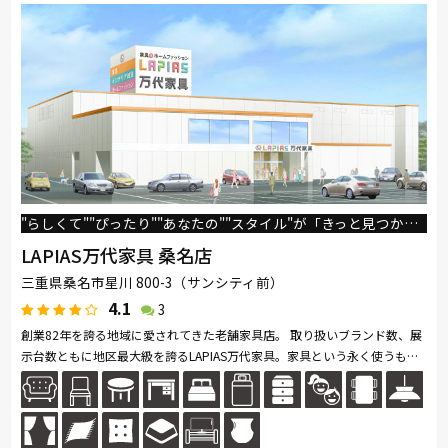
"らしくて""ぴったり""あなたの""スタイル"が「きっと見つかる」お店
LAPIAS万代家具 桑名店
三重県桑名市星川 800-3（サンシティ前）
4.1
3
創業82年を誇る地域に愛されてきた老舗家具店。 取り扱いブランド数、展
示台数ともに地区最大級を誇るLAPIAS万代家具。家具という永く使うもの
だからこそ、お客様に安心して頂けるように専門のスタッフが親切丁寧に...
続きを読む