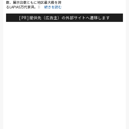
数、展示台数ともに地区最大級を誇
るLAPIAS万代家具。家具という永
く使うものだからこそ、お客様に安
心して頂けるように専門のスタッフ
[ PR ] 提供先（広告主）の外部サイトへ遷移します
が親切丁寧にご案内致します！ 専
門の資格を持ったスタッフも多数在
籍！お家の中のトータルコーディネ
ートはぜひLAPIAS万代家具にお任
せください！