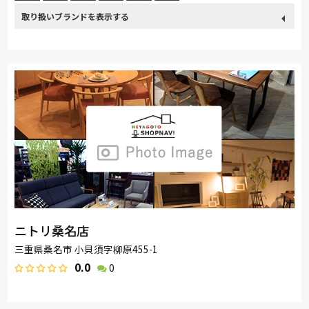
取り扱い
カリモク家具
France Bed
関家具
飛騨の家具
Sealy
ブランド
SIMMONS
日本ベッド
綾野製作所
ドリームベッド
Serta
TEMPUR
Stressless
HTLワタリジャパン
サンゲツ
PARAMOUNT BED
イバタインテリア
シラカワ
MARUICHI
ニトリ桑名店
三重県桑名市 小貝須字柳原455-1
0.0
0