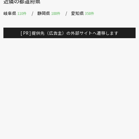
近隣の都道府県
岐阜県
静岡県
愛知県
110件
188件
358件
[ PR ] 提供先（広告主）の外部サイトへ遷移します