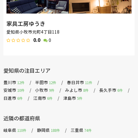
家具工房ゆうき
愛知県小牧市元町4丁目118
0.0
0
愛知県の注目エリア
豊川市
半田市
春日井市
12件
12件
11件
安城市
小牧市
みよし市
長久手市
10件
9件
8件
6件
日進市
江南市
津島市
6件
6件
5件
近隣の都道府県
岐阜県
静岡県
三重県
110件
188件
74件