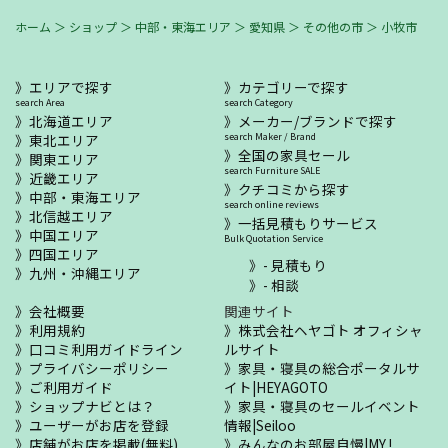
ホーム
＞
ショップ
＞
中部・東海エリア
＞
愛知県
＞
その他の市
＞
小牧市
エリアで探す
カテゴリーで探す
search Area
search Category
北海道エリア
メーカー/ブランドで探す
東北エリア
search Maker / Brand
全国の家具セール
関東エリア
search Furniture SALE
近畿エリア
クチコミから探す
中部・東海エリア
search online reviews
北信越エリア
一括見積もりサービス
中国エリア
Bulk Quotation Service
四国エリア
- 見積もり
九州・沖縄エリア
- 相談
会社概要
関連サイト
利用規約
株式会社ヘヤゴト オフィシャ
口コミ利用ガイドライン
ルサイト
プライバシーポリシー
家具・寝具の総合ポータルサ
ご利用ガイド
イト|HEYAGOTO
ショップナビとは？
家具・寝具のセールイベント
ユーザーがお店を登録
情報|Seiloo
店舗がお店を掲載(無料)
みんなのお部屋自慢|MY !