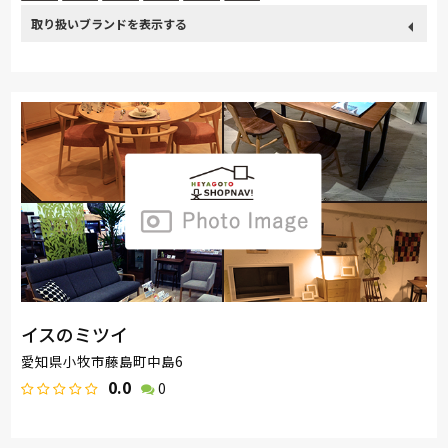
取り扱い
France Bed
飛騨の家具
Sealy
日本ベッド
ブランド
冨士ファニチア
ナガノインテリア
綾野製作所
MASTERWAL
PARAMOUNT BED
イバタインテリア
EARLY-TIMES/アーリー・タイムス アルファ
大雪木工
旭川の家具
シラカワ
MARUICHI
イスのミツイ
愛知県小牧市藤島町中島6
0.0
0