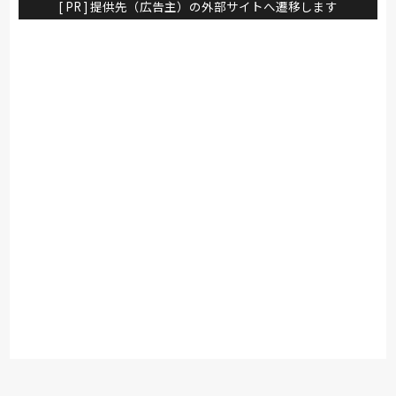
[ PR ] 提供先（広告主）の外部サイトへ遷移します