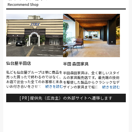
Recommend Shop
仙台屋半田店
半田 森田家具
私ども仙台屋グループは単に商品を
半田森田家具は、全く新しいスタイ
売った買ったで終わるのではなく、
ルの家具販売店です。最先端の技術
お店で出会った全てのお客様と末永
を駆使した製品からクラシックなデ
いお付き合いをさせていただける
ザインの家具まで幅広く取り揃えて
様、家具・お仏檀・リフォーム・介
います。BOOK&CAFEの空間でさま
護用品の販売からレンタルまで幅広
ざまな家具を体験していただけま
[ PR ] 提供先（広告主）の外部サイトへ遷移します
く事業展開しております。「ゆりか
す。お気に入りの家具が見つかりま
ご～天国までのお付き合い」をモッ
したら、お近くのコンシェルジュへ
トーにお客様のニーズに合ったご提
ご相談ください。お客様の嗜好やラ
案をさせていただけるのが私ども仙
イフスタイルに合わせたカラー・使
台屋グループです。ぜひ一度仙台屋
用感・デザインをご提案させていた
半田店へご来店ください。スタッフ
だきます。また家具はもちろん、
一同心よりお待ち申し上げあげま
日々の生活を快適にしてくれるイン