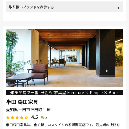
取り扱い
カリモク家具
France Bed
関家具
ASLEEP
飛騨の家具
ブランド
Sealy
SIMMONS
浜本工芸
日本ベッド
冨士ファニチア
ナガノインテリア
綾野製作所
ドリームベッド
Serta
TEMPUR
Stressless
HTLワタリジャパン
サンゲツ
マルニ木工
ligne-roset
イバタインテリア
高野木工
大雪木工
旭川の家具
シラカワ
MARUICHI
知多半島で一番"出会う"家具屋 Furniture × People × Book
半田 森田家具
愛知県半田市神田町 1-60
4.5
3
半田森田家具は、全く新しいスタイルの家具販売店です。最先端の技術を