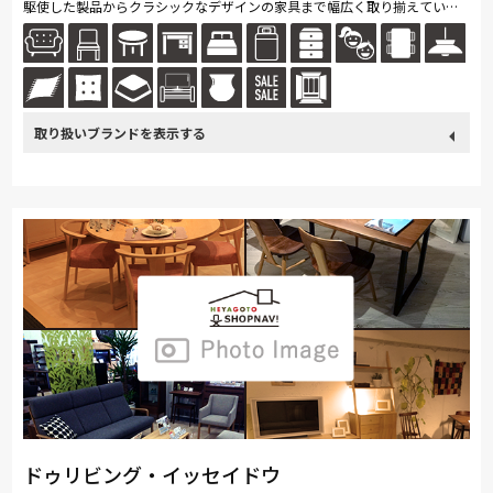
駆使した製品からクラシックなデザインの家具まで幅広く取り揃えていま
す。BOOK&CAFEの空間でさまざまな家具を体験していただけます。お気に
入...続きを読む
取り扱い
カリモク家具
France Bed
関家具
nishikawa(西川)
ブランド
飛騨の家具
Sealy
SIMMONS
浜本工芸
日本ベッド
冨士ファニチア
ナガノインテリア
綾野製作所
Stressless
MASTERWAL
PARAMOUNT BED
イバタインテリア
高野木工
ドゥリビング・イッセイドウ