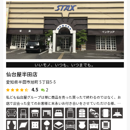
いいモノ、いつも、いつまでも。
仙台屋半田店
愛知県半田市旭町 5丁目5-5
4.5
2
私ども仙台屋グループは単に商品を売った買ったで終わるのではなく、お
店で出会った全てのお客様と末永いお付き合いをさせていただける様、家
具・お仏檀・リフォーム・介護用品の販売からレンタルまで幅広く事業展
開...続きを読む