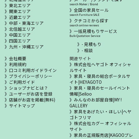
東北エリア
search Maker / Brand
全国の家具セール
関東エリア
search Furniture SALE
近畿エリア
クチコミから探す
中部・東海エリア
search online reviews
北信越エリア
一括見積もりサービス
中国エリア
Bulk Quotation Service
四国エリア
- 見積もり
九州・沖縄エリア
- 相談
会社概要
関連サイト
利用規約
株式会社ヘヤゴト オフィシャ
口コミ利用ガイドライン
ルサイト
プライバシーポリシー
家具・寝具の総合ポータルサ
ご利用ガイド
イト|HEYAGOTO
ショップナビとは？
家具・寝具のセールイベント
ユーザーがお店を登録
情報|Seiloo
店舗がお店を掲載(無料)
みんなのお部屋自慢|MY !
サイトマップ
GALLERY
家具をあげたい・ほしい|ヘヤ
ゴトフリマ
株式会社カグー オフィシャル
サイト
家具の正規販売店|KAGOOプレ