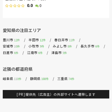
0.0
0
愛知県の注目エリア
豊川市
半田市
春日井市
12件
12件
11件
安城市
小牧市
みよし市
長久手市
10件
9件
8件
6件
日進市
江南市
津島市
6件
6件
5件
近隣の都道府県
岐阜県
静岡県
三重県
110件
188件
74件
[ PR ] 提供先（広告主）の外部サイトへ遷移します