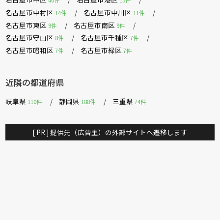
40件
15件
名古屋市中村区
名古屋市中川区
14件
11件
名古屋市東区
名古屋市南区
9件
9件
名古屋市守山区
名古屋市千種区
8件
7件
名古屋市昭和区
名古屋市緑区
7件
7件
近隣の都道府県
岐阜県
静岡県
三重県
110件
188件
74件
[ PR ] 提供先（広告主）の外部サイトへ遷移します