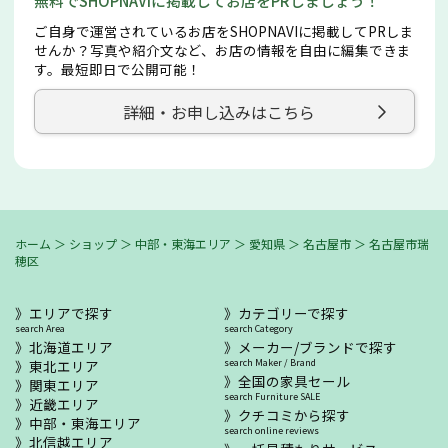
無料でSHOPNAVIに掲載してお店をPRしましょう！
ご自身で運営されているお店をSHOPNAVIに掲載してPRしま
せんか？写真や紹介文など、お店の情報を自由に編集できま
す。最短即日で公開可能！
詳細・お申し込みはこちら
ホーム
＞
ショップ
＞
中部・東海エリア
＞
愛知県
＞
名古屋市
＞
名古屋市瑞
穂区
エリアで探す
カテゴリーで探す
search Area
search Category
北海道エリア
メーカー/ブランドで探す
東北エリア
search Maker / Brand
全国の家具セール
関東エリア
search Furniture SALE
近畿エリア
クチコミから探す
中部・東海エリア
search online reviews
北信越エリア