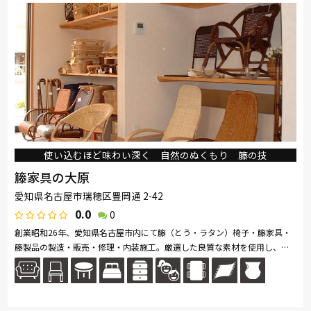
使い込むほど味わい深く 自然のぬくもり 籐の技
籐家具の大原
愛知県名古屋市瑞穂区豊岡通 2-42
0.0
0
創業昭和26年、愛知県名古屋市内にて籐（とう・ラタン）椅子・籐家具・
籐製品の製造・販売・修理・内装施工。厳選した良質な素材を使用し、ひ
とつひとつ真心込めてお作りいたします。籐のもつ特徴を生かし、現代の
生...続きを読む