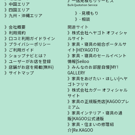
一括見積もりサービス
中国エリア
Bulk Quotation Service
四国エリア
- 見積もり
九州・沖縄エリア
- 相談
会社概要
関連サイト
利用規約
株式会社ヘヤゴト オフィシャ
口コミ利用ガイドライン
ルサイト
プライバシーポリシー
家具・寝具の総合ポータルサ
ご利用ガイド
イト|HEYAGOTO
ショップナビとは？
家具・寝具のセールイベント
ユーザーがお店を登録
情報|Seiloo
店舗がお店を掲載(無料)
みんなのお部屋自慢|MY !
サイトマップ
GALLERY
家具をあげたい・ほしい|ヘヤ
ゴトフリマ
株式会社カグー オフィシャル
サイト
家具の正規販売店|KAGOOプレ
ミアム
家具インテリア・寝具の通
販|KAGOO公式通販
家具・住まいの修理紹
介|Re.KAGOO