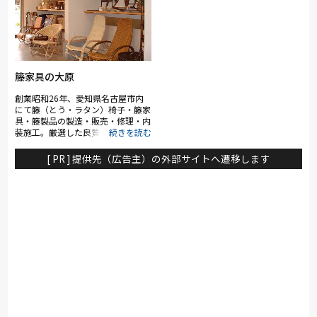
籐家具の大原
創業昭和26年、愛知県名古屋市内
にて籐（とう・ラタン）椅子・籐家
具・籐製品の製造・販売・修理・内
装施工。厳選した良質な素材を使用
し、ひとつひとつ真心込めてお作り
いたします。籐のもつ特徴を生か
[ PR ] 提供先（広告主）の外部サイトへ遷移します
し、現代の生活様式にもなじむ伝統
とモダンが調和した籐製品を作り続
けています。