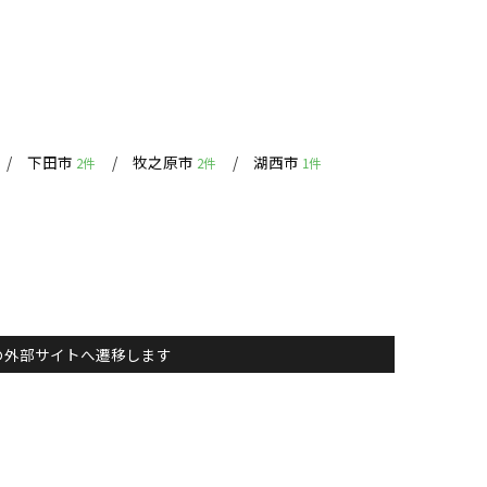
下田市
牧之原市
湖西市
2件
2件
1件
主）の外部サイトへ遷移します