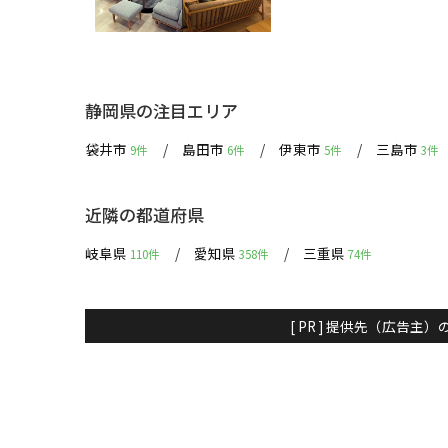
静岡県の注目エリア
袋井市
島田市
伊東市
三島市
9件
6件
5件
3件
近隣の都道府県
岐阜県
愛知県
三重県
110件
358件
74件
[ PR ] 提供先（広告