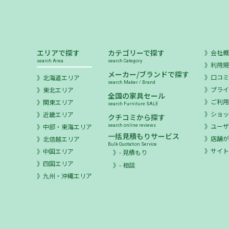
エリアで探す
カテゴリーで探す
会社
search Area
search Category
利用
メーカー/ブランドで探す
口コ
北海道エリア
search Maker / Brand
プラ
東北エリア
全国の家具セール
ご利
関東エリア
search Furniture SALE
ショ
近畿エリア
クチコミから探す
ユー
中部・東海エリア
search online reviews
一括見積もりサービス
店舗が
北信越エリア
Bulk Quotation Service
サイ
中国エリア
- 見積もり
四国エリア
- 相談
九州・沖縄エリア