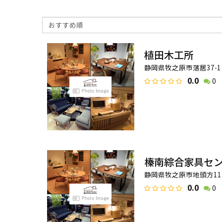
植田木工所
静岡県牧之原市落居37-1
0.0
0
榛南綜合家具セ
静岡県牧之原市地頭方111
0.0
0