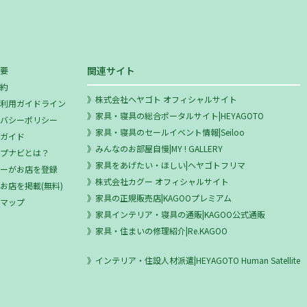
関連サイト
概要
規約
株式会社ヘヤゴト オフィシャルサイト
ミ利用ガイドライン
家具・寝具の総合ポータルサイト|HEYAGOTO
イバシーポリシー
家具・寝具のセールイベント情報|Seiloo
用ガイド
みんなのお部屋自慢|MY ! GALLERY
ップナビとは？
家具をあげたい・ほしい|ヘヤゴトフリマ
ザーがお店を登録
株式会社カグー オフィシャルサイト
お店を掲載(無料)
家具の正規販売店|KAGOOプレミアム
トマップ
家具インテリア・寝具の通販|KAGOO公式通販
家具・住まいの修理紹介|Re.KAGOO
インテリア・住設人材派遣|HEYAGOTO Human Satellite