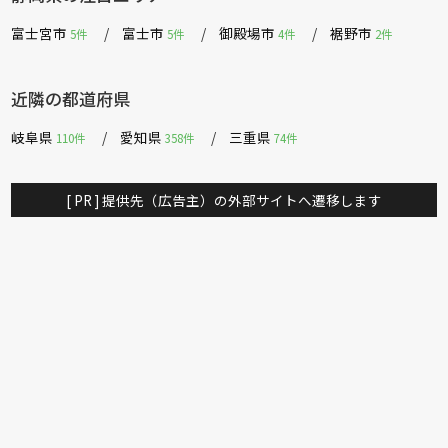
富士宮市
富士市
御殿場市
裾野市
5件
5件
4件
2件
近隣の都道府県
岐阜県
愛知県
三重県
110件
358件
74件
[ PR ] 提供先（広告主）の外部サイトへ遷移します