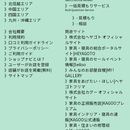
search online reviews
北信越エリア
一括見積もりサービス
中国エリア
Bulk Quotation Service
四国エリア
- 見積もり
九州・沖縄エリア
- 相談
会社概要
関連サイト
利用規約
株式会社ヘヤゴト オフィシャ
口コミ利用ガイドライン
ルサイト
プライバシーポリシー
家具・寝具の総合ポータルサ
ご利用ガイド
イト|HEYAGOTO
ショップナビとは？
家具・寝具のセールイベント
ユーザーがお店を登録
情報|Seiloo
店舗がお店を掲載(無料)
みんなのお部屋自慢|MY !
サイトマップ
GALLERY
家具をあげたい・ほしい|ヘヤ
ゴトフリマ
株式会社カグー オフィシャル
サイト
家具の正規販売店|KAGOOプレ
ミアム
家具インテリア・寝具の通
販|KAGOO公式通販
家具・住まいの修理紹