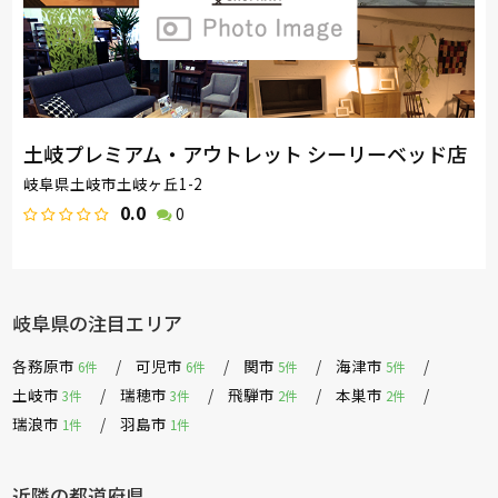
土岐プレミアム・アウトレット シーリーベッド店
岐阜県土岐市土岐ヶ丘1-2
0.0
0
岐阜県の注目エリア
各務原市
可児市
関市
海津市
6件
6件
5件
5件
土岐市
瑞穂市
飛騨市
本巣市
3件
3件
2件
2件
瑞浪市
羽島市
1件
1件
近隣の都道府県