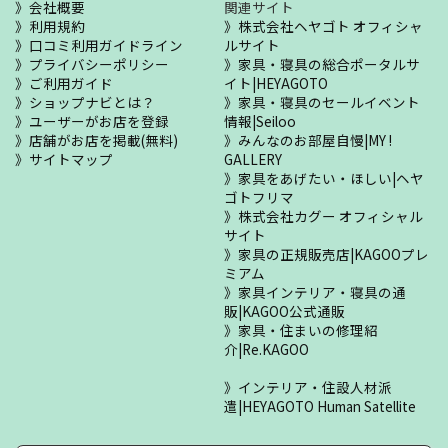
会社概要
関連サイト
利用規約
株式会社ヘヤゴト オフィシャ
口コミ利用ガイドライン
ルサイト
プライバシーポリシー
家具・寝具の総合ポータルサ
ご利用ガイド
イト|HEYAGOTO
ショップナビとは？
家具・寝具のセールイベント
ユーザーがお店を登録
情報|Seiloo
店舗がお店を掲載(無料)
みんなのお部屋自慢|MY !
サイトマップ
GALLERY
家具をあげたい・ほしい|ヘヤ
ゴトフリマ
株式会社カグー オフィシャル
サイト
家具の正規販売店|KAGOOプレ
ミアム
家具インテリア・寝具の通
販|KAGOO公式通販
家具・住まいの修理紹
介|Re.KAGOO
インテリア・住設人材派
遣|HEYAGOTO Human Satellite