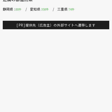
静岡県
愛知県
三重県
188件
358件
74件
[ PR ] 提供先（広告主）の外部サイトへ遷移します