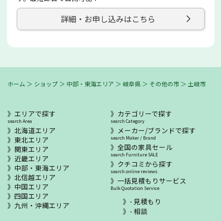
詳細・お申し込みはこちら
ホーム
＞
ショップ
＞
中部・東海エリア
＞
岐阜県
＞
その他の市
＞
土岐市
エリアで探す
カテゴリーで探す
search Area
search Category
北海道エリア
メーカー/ブランドで探す
東北エリア
search Maker / Brand
全国の家具セール
関東エリア
search Furniture SALE
近畿エリア
クチコミから探す
中部・東海エリア
search online reviews
北信越エリア
一括見積もりサービス
中国エリア
Bulk Quotation Service
四国エリア
- 見積もり
九州・沖縄エリア
- 相談