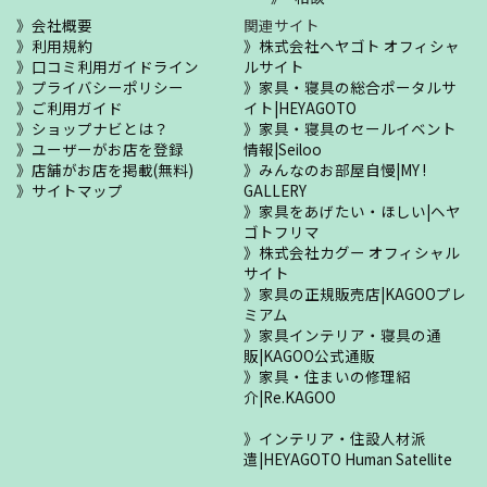
会社概要
関連サイト
利用規約
株式会社ヘヤゴト オフィシャ
口コミ利用ガイドライン
ルサイト
プライバシーポリシー
家具・寝具の総合ポータルサ
ご利用ガイド
イト|HEYAGOTO
ショップナビとは？
家具・寝具のセールイベント
ユーザーがお店を登録
情報|Seiloo
店舗がお店を掲載(無料)
みんなのお部屋自慢|MY !
サイトマップ
GALLERY
家具をあげたい・ほしい|ヘヤ
ゴトフリマ
株式会社カグー オフィシャル
サイト
家具の正規販売店|KAGOOプレ
ミアム
家具インテリア・寝具の通
販|KAGOO公式通販
家具・住まいの修理紹
介|Re.KAGOO
インテリア・住設人材派
遣|HEYAGOTO Human Satellite