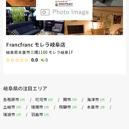
Francfranc モレラ岐阜店
岐阜県本巣市三橋1100 モレラ岐阜1F
0.0
0
岐阜県の注目エリア
各務原市
可児市
関市
海津市
6件
6件
5件
5件
土岐市
瑞穂市
飛騨市
本巣市
3件
3件
2件
2件
瑞浪市
羽島市
1件
1件