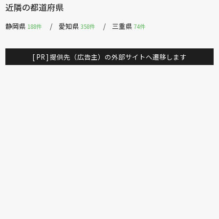
近隣の都道府県
静岡県
愛知県
三重県
188件
358件
74件
[ PR ] 提供先（広告主）の外部サイトへ遷移します