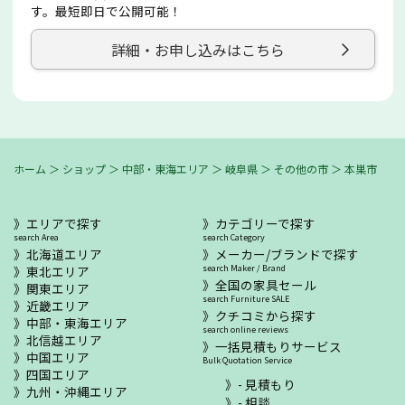
す。最短即日で公開可能！
詳細・お申し込みはこちら
ホーム
＞
ショップ
＞
中部・東海エリア
＞
岐阜県
＞
その他の市
＞
本巣市
エリアで探す
カテゴリーで探す
search Area
search Category
北海道エリア
メーカー/ブランドで探す
東北エリア
search Maker / Brand
全国の家具セール
関東エリア
search Furniture SALE
近畿エリア
クチコミから探す
中部・東海エリア
search online reviews
北信越エリア
一括見積もりサービス
中国エリア
Bulk Quotation Service
四国エリア
- 見積もり
九州・沖縄エリア
- 相談