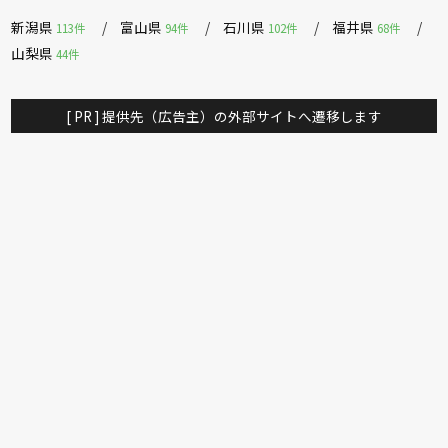
新潟県
富山県
石川県
福井県
113件
94件
102件
68件
山梨県
44件
[ PR ] 提供先（広告主）の外部サイトへ遷移します