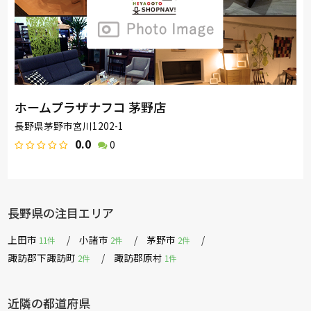
ホームプラザナフコ 茅野店
長野県茅野市宮川1202-1
0.0
0
長野県の注目エリア
上田市
小諸市
茅野市
11件
2件
2件
諏訪郡下諏訪町
諏訪郡原村
2件
1件
近隣の都道府県