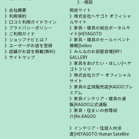
- 相談
会社概要
関連サイト
利用規約
株式会社ヘヤゴト オフィシャ
口コミ利用ガイドライン
ルサイト
プライバシーポリシー
家具・寝具の総合ポータルサ
ご利用ガイド
イト|HEYAGOTO
ショップナビとは？
家具・寝具のセールイベント
ユーザーがお店を登録
情報|Seiloo
店舗がお店を掲載(無料)
みんなのお部屋自慢|MY !
サイトマップ
GALLERY
家具をあげたい・ほしい|ヘヤ
ゴトフリマ
株式会社カグー オフィシャル
サイト
家具の正規販売店|KAGOOプレ
ミアム
家具インテリア・寝具の通
販|KAGOO公式通販
家具・住まいの修理紹
介|Re.KAGOO
インテリア・住設人材派
遣|HEYAGOTO Human Satellite