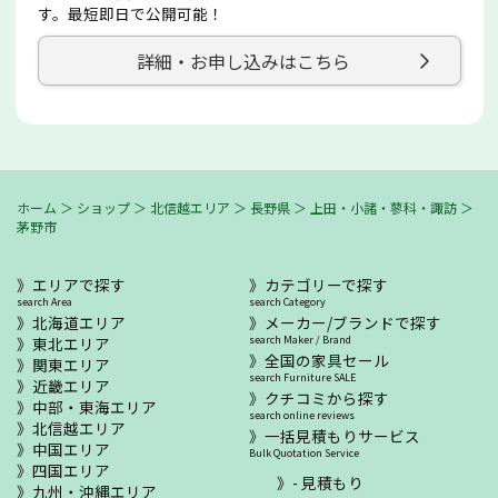
す。最短即日で公開可能！
詳細・お申し込みはこちら
ホーム
＞
ショップ
＞
北信越エリア
＞
長野県
＞
上田・小諸・蓼科・諏訪
＞
茅野市
エリアで探す
カテゴリーで探す
search Area
search Category
北海道エリア
メーカー/ブランドで探す
東北エリア
search Maker / Brand
全国の家具セール
関東エリア
search Furniture SALE
近畿エリア
クチコミから探す
中部・東海エリア
search online reviews
北信越エリア
一括見積もりサービス
中国エリア
Bulk Quotation Service
四国エリア
- 見積もり
九州・沖縄エリア