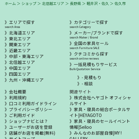
ホーム
＞
ショップ
＞
北信越エリア
＞
長野県
＞
軽井沢・佐久
＞
佐久市
エリアで探す
カテゴリーで探す
search Area
search Category
北海道エリア
メーカー/ブランドで探す
東北エリア
search Maker / Brand
全国の家具セール
関東エリア
search Furniture SALE
近畿エリア
クチコミから探す
中部・東海エリア
search online reviews
北信越エリア
一括見積もりサービス
中国エリア
Bulk Quotation Service
四国エリア
- 見積もり
九州・沖縄エリア
- 相談
会社概要
関連サイト
利用規約
株式会社ヘヤゴト オフィシャ
口コミ利用ガイドライン
ルサイト
プライバシーポリシー
家具・寝具の総合ポータルサ
ご利用ガイド
イト|HEYAGOTO
ショップナビとは？
家具・寝具のセールイベント
ユーザーがお店を登録
情報|Seiloo
店舗がお店を掲載(無料)
みんなのお部屋自慢|MY !
サイトマップ
GALLERY