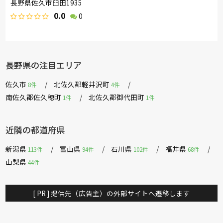
長野県佐久市臼田1935
0.0
0
長野県の注目エリア
佐久市
北佐久郡軽井沢町
8件
4件
南佐久郡佐久穂町
北佐久郡御代田町
1件
1件
近隣の都道府県
新潟県
富山県
石川県
福井県
113件
94件
102件
68件
山梨県
44件
[ PR ] 提供先（広告主）の外部サイトへ遷移します