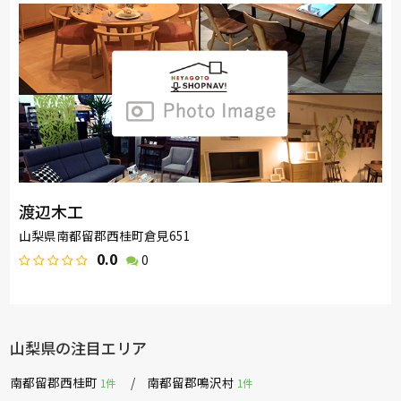
渡辺木工
山梨県南都留郡西桂町倉見651
0.0
0
山梨県の注目エリア
南都留郡西桂町
南都留郡鳴沢村
1件
1件