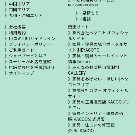
中国エリア
Bulk Quotation Service
四国エリア
- 見積もり
九州・沖縄エリア
- 相談
会社概要
関連サイト
利用規約
株式会社ヘヤゴト オフィシャ
口コミ利用ガイドライン
ルサイト
プライバシーポリシー
家具・寝具の総合ポータルサ
ご利用ガイド
イト|HEYAGOTO
ショップナビとは？
家具・寝具のセールイベント
ユーザーがお店を登録
情報|Seiloo
店舗がお店を掲載(無料)
みんなのお部屋自慢|MY !
サイトマップ
GALLERY
家具をあげたい・ほしい|ヘヤ
ゴトフリマ
株式会社カグー オフィシャル
サイト
家具の正規販売店|KAGOOプレ
ミアム
家具インテリア・寝具の通
販|KAGOO公式通販
家具・住まいの修理紹
介|Re.KAGOO