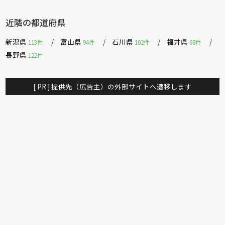
近隣の都道府県
新潟県
富山県
石川県
福井県
113件
94件
102件
68件
長野県
122件
[ PR ] 提供先（広告主）の外部サイトへ遷移します