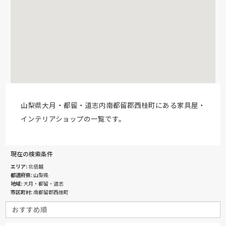
山梨県大月・都留・道志内南都留郡西桂町にある家具屋・
インテリアショップの一覧です。
現在の検索条件
エリア
北信越
都道府県
山梨県
地域
大月・都留・道志
市区町村
南都留郡西桂町