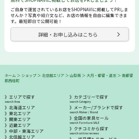
ご自身で運営されているお店をSHOPNAVIに掲載してPRしま
せんか？写真や紹介文など、お店の情報を自由に編集できま
す。最短即日で公開可能！
詳細・お申し込みはこちら
ホーム
＞
ショップ
＞
北信越エリア
＞
山梨県
＞
大月・都留・道志
＞
南都留
郡西桂町
エリアで探す
カテゴリーで探す
search Area
search Category
北海道エリア
メーカー/ブランドで探す
東北エリア
search Maker / Brand
全国の家具セール
関東エリア
search Furniture SALE
近畿エリア
クチコミから探す
中部・東海エリア
search online reviews
北信越エリア
一括見積もりサービス