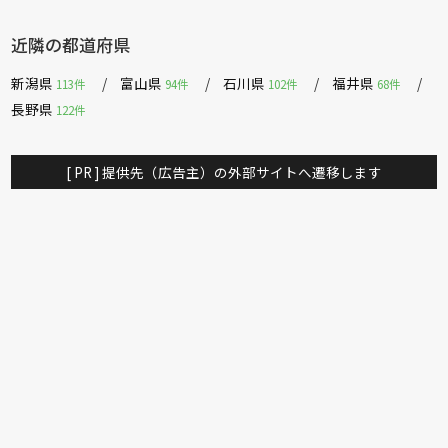
近隣の都道府県
新潟県
富山県
石川県
福井県
113件
94件
102件
68件
長野県
122件
[ PR ] 提供先（広告主）の外部サイトへ遷移します