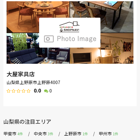
大屋家具店
山梨県上野原市上野原4007
0.0
0
山梨県の注目エリア
甲斐市
中央市
上野原市
甲州市
4件
3件
1件
1件