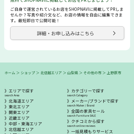
ご自身で運営されているお店をSHOPNAVIに掲載してPRしま
せんか？写真や紹介文など、お店の情報を自由に編集できま
す。最短即日で公開可能！
詳細・お申し込みはこちら
ホーム
＞
ショップ
＞
北信越エリア
＞
山梨県
＞
その他の市
＞
上野原市
エリアで探す
カテゴリーで探す
search Area
search Category
北海道エリア
メーカー/ブランドで探す
東北エリア
search Maker / Brand
全国の家具セール
関東エリア
search Furniture SALE
近畿エリア
クチコミから探す
中部・東海エリア
search online reviews
北信越エリア
一括見積もりサービス