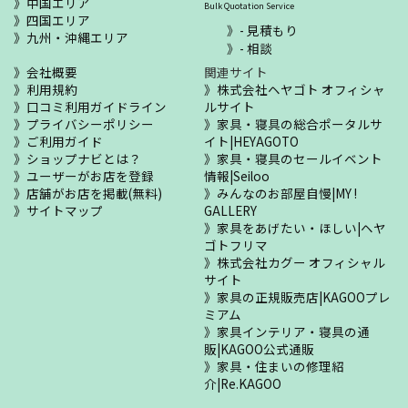
中国エリア
Bulk Quotation Service
四国エリア
- 見積もり
九州・沖縄エリア
- 相談
会社概要
関連サイト
利用規約
株式会社ヘヤゴト オフィシャ
口コミ利用ガイドライン
ルサイト
プライバシーポリシー
家具・寝具の総合ポータルサ
ご利用ガイド
イト|HEYAGOTO
ショップナビとは？
家具・寝具のセールイベント
ユーザーがお店を登録
情報|Seiloo
店舗がお店を掲載(無料)
みんなのお部屋自慢|MY !
サイトマップ
GALLERY
家具をあげたい・ほしい|ヘヤ
ゴトフリマ
株式会社カグー オフィシャル
サイト
家具の正規販売店|KAGOOプレ
ミアム
家具インテリア・寝具の通
販|KAGOO公式通販
家具・住まいの修理紹
介|Re.KAGOO