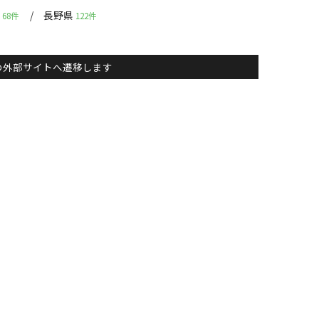
県
長野県
68件
122件
主）の外部サイトへ遷移します