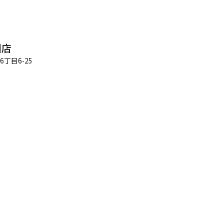
田店
丁目6-25