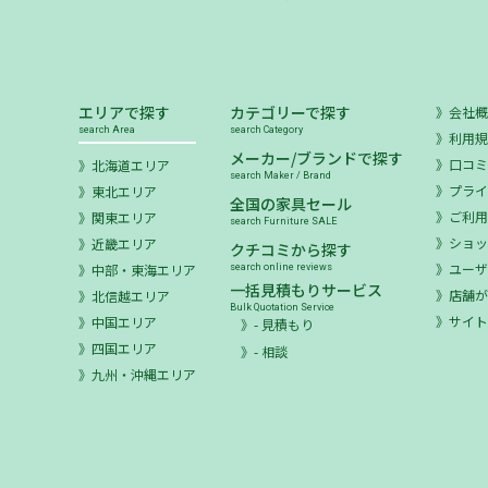
エリアで探す
カテゴリーで探す
会社
search Area
search Category
利用
メーカー/ブランドで探す
口コ
北海道エリア
search Maker / Brand
プラ
東北エリア
全国の家具セール
ご利
関東エリア
search Furniture SALE
ショ
近畿エリア
クチコミから探す
ユー
中部・東海エリア
search online reviews
一括見積もりサービス
店舗が
北信越エリア
Bulk Quotation Service
サイ
中国エリア
- 見積もり
四国エリア
- 相談
九州・沖縄エリア