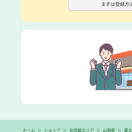
まずは登録方
ホーム
＞
ショップ
＞
北信越エリア
＞
山梨県
＞
富