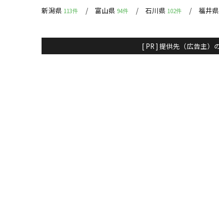
新潟県
富山県
石川県
福井
113件
94件
102件
[ PR ] 提供先（広告