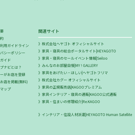
関連サイト
概要
規約
株式会社ヘヤゴト オフィシャルサイト
ミ利用ガイドライン
家具・寝具の総合ポータルサイト|HEYAGOTO
イバシーポリシー
家具・寝具のセールイベント情報|Seiloo
用ガイド
みんなのお部屋自慢|MY ! GALLERY
ップナビとは？
家具をあげたい・ほしい|ヘヤゴトフリマ
ザーがお店を登録
株式会社カグー オフィシャルサイト
お店を掲載(無料)
家具の正規販売店|KAGOOプレミアム
トマップ
家具インテリア・寝具の通販|KAGOO公式通販
家具・住まいの修理紹介|Re.KAGOO
インテリア・住設人材派遣|HEYAGOTO Human Satellite