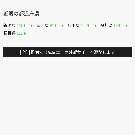
近隣の都道府県
新潟県
富山県
石川県
福井県
113件
94件
102件
68件
長野県
122件
[ PR ] 提供先（広告主）の外部サイトへ遷移します