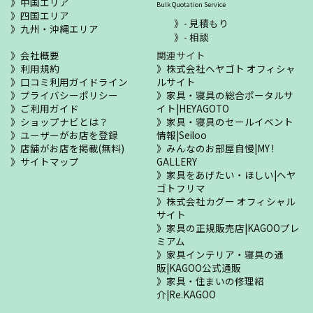
中国エリア
Bulk Quotation Service
四国エリア
- 見積もり
九州・沖縄エリア
- 相談
会社概要
関連サイト
利用規約
株式会社ヘヤゴト オフィシャ
口コミ利用ガイドライン
ルサイト
プライバシーポリシー
家具・寝具の総合ポータルサ
ご利用ガイド
イト|HEYAGOTO
ショップナビとは？
家具・寝具のセールイベント
ユーザーがお店を登録
情報|Seiloo
店舗がお店を掲載(無料)
みんなのお部屋自慢|MY !
サイトマップ
GALLERY
家具をあげたい・ほしい|ヘヤ
ゴトフリマ
株式会社カグー オフィシャル
サイト
家具の正規販売店|KAGOOプレ
ミアム
家具インテリア・寝具の通
販|KAGOO公式通販
家具・住まいの修理紹
介|Re.KAGOO