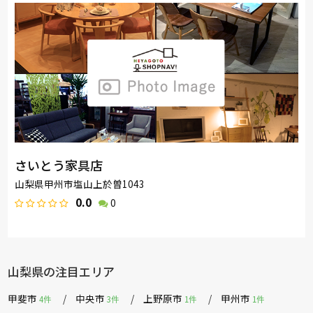
さいとう家具店
山梨県甲州市塩山上於曽1043
0.0
0
山梨県の注目エリア
甲斐市
中央市
上野原市
甲州市
4件
3件
1件
1件