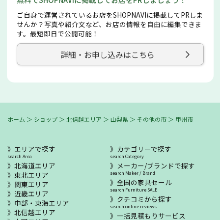
ご自身で運営されているお店をSHOPNAVIに掲載してPRしま
せんか？写真や紹介文など、お店の情報を自由に編集できま
す。最短即日で公開可能！
詳細・お申し込みはこちら
ホーム
＞
ショップ
＞
北信越エリア
＞
山梨県
＞
その他の市
＞
甲州市
エリアで探す
カテゴリーで探す
search Area
search Category
北海道エリア
メーカー/ブランドで探す
東北エリア
search Maker / Brand
全国の家具セール
関東エリア
search Furniture SALE
近畿エリア
クチコミから探す
中部・東海エリア
search online reviews
北信越エリア
一括見積もりサービス