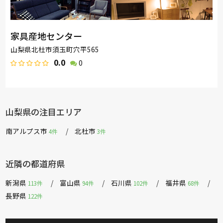
家具産地センター
山梨県北杜市須玉町穴平565
0.0
0
山梨県の注目エリア
南アルプス市
北杜市
4件
3件
近隣の都道府県
新潟県
富山県
石川県
福井県
113件
94件
102件
68件
長野県
122件