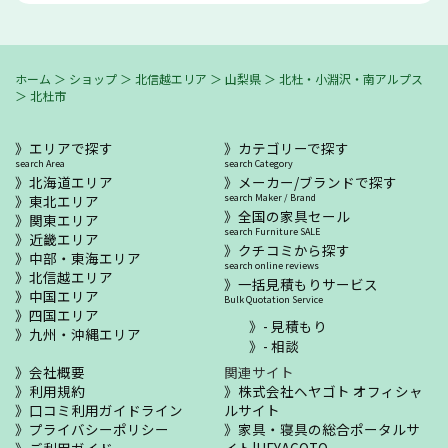
ホーム
＞
ショップ
＞
北信越エリア
＞
山梨県
＞
北杜・小淵沢・南アルプス
＞
北杜市
エリアで探す
カテゴリーで探す
search Area
search Category
北海道エリア
メーカー/ブランドで探す
東北エリア
search Maker / Brand
全国の家具セール
関東エリア
search Furniture SALE
近畿エリア
クチコミから探す
中部・東海エリア
search online reviews
北信越エリア
一括見積もりサービス
中国エリア
Bulk Quotation Service
四国エリア
- 見積もり
九州・沖縄エリア
- 相談
会社概要
関連サイト
利用規約
株式会社ヘヤゴト オフィシャ
口コミ利用ガイドライン
ルサイト
プライバシーポリシー
家具・寝具の総合ポータルサ