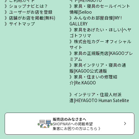
ご利用ガイド
イト|HEYAGOTO
ショップナビとは？
家具・寝具のセールイベント
ユーザーがお店を登録
情報|Seiloo
店舗がお店を掲載(無料)
みんなのお部屋自慢|MY !
サイトマップ
GALLERY
家具をあげたい・ほしい|ヘヤ
ゴトフリマ
株式会社カグー オフィシャル
サイト
家具の正規販売店|KAGOOプレ
ミアム
家具インテリア・寝具の通
販|KAGOO公式通販
家具・住まいの修理紹
介|Re.KAGOO
インテリア・住設人材派
遣|HEYAGOTO Human Satellite
販売店のみなさまへ
SHOPNAVIへの掲載希望
集客にお困りの方はこちら 》