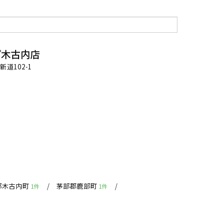
プ木古内店
道102-1
郡木古内町
茅部郡鹿部町
1件
1件