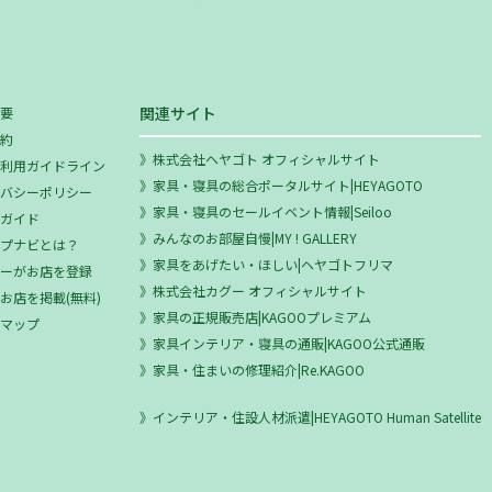
関連サイト
概要
規約
株式会社ヘヤゴト オフィシャルサイト
ミ利用ガイドライン
家具・寝具の総合ポータルサイト|HEYAGOTO
イバシーポリシー
家具・寝具のセールイベント情報|Seiloo
用ガイド
みんなのお部屋自慢|MY ! GALLERY
ップナビとは？
家具をあげたい・ほしい|ヘヤゴトフリマ
ザーがお店を登録
株式会社カグー オフィシャルサイト
お店を掲載(無料)
家具の正規販売店|KAGOOプレミアム
トマップ
家具インテリア・寝具の通販|KAGOO公式通販
家具・住まいの修理紹介|Re.KAGOO
インテリア・住設人材派遣|HEYAGOTO Human Satellite