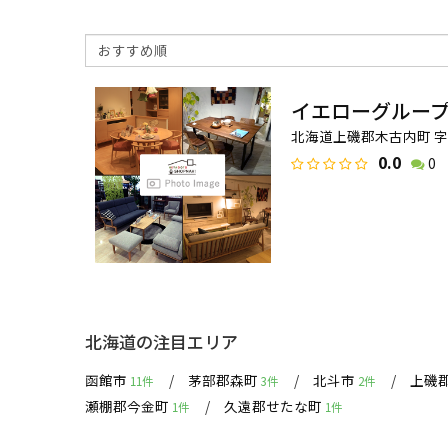
イエローグルー
北海道上磯郡木古内町 字新
0.0
0
北海道の注目エリア
函館市
茅部郡森町
北斗市
上磯
11件
3件
2件
瀬棚郡今金町
久遠郡せたな町
1件
1件