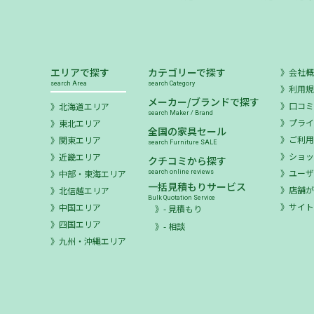
エリアで探す
カテゴリーで探す
会社
search Area
search Category
利用
メーカー/ブランドで探す
口コ
北海道エリア
search Maker / Brand
プラ
東北エリア
全国の家具セール
ご利
関東エリア
search Furniture SALE
ショ
近畿エリア
クチコミから探す
ユー
中部・東海エリア
search online reviews
一括見積もりサービス
店舗が
北信越エリア
Bulk Quotation Service
サイ
中国エリア
- 見積もり
四国エリア
- 相談
九州・沖縄エリア