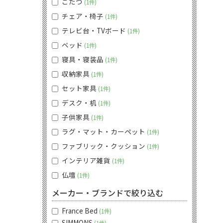
こたつ
1件
チェア・椅子
1件
テレビ台・TVボード
1件
ベッド
1件
寝具・寝装品
1件
収納家具
1件
セット家具
1件
デスク・机
1件
子供家具
1件
ラグ・マット・カーペット
1件
ファブリック・クッション
1件
インテリア雑貨
1件
仏壇
1件
メーカー・ブランドで絞り込む
France Bed
1件
SIMMONS