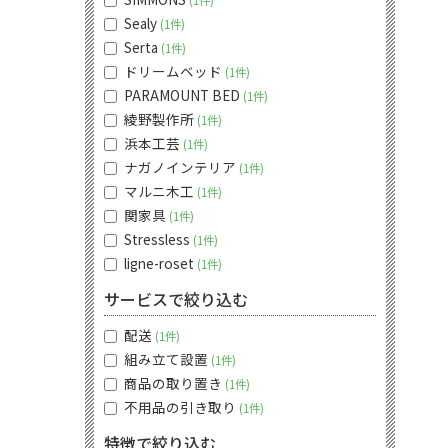
1件
Sealy
1件
Serta
1件
ドリームベッド
1件
PARAMOUNT BED
1件
綾野製作所
1件
浜本工芸
1件
ナガノインテリア
1件
マルニ木工
1件
関家具
1件
Stressless
1件
ligne-roset
1件
サービスで絞り込む
配送
1件
組み立て設置
1件
商品の取り置き
1件
不用品の引き取り
1件
特徴で絞り込む