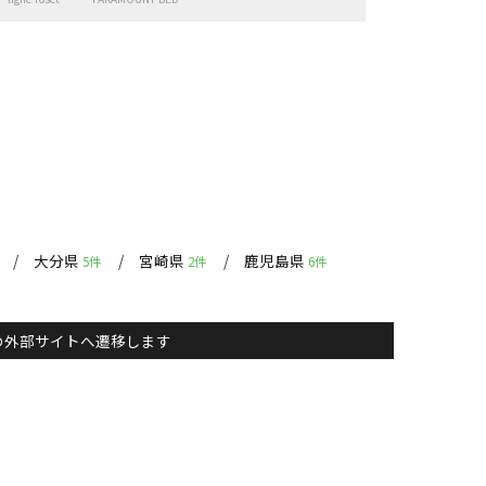
大分県
宮崎県
鹿児島県
5件
2件
6件
主）の外部サイトへ遷移します