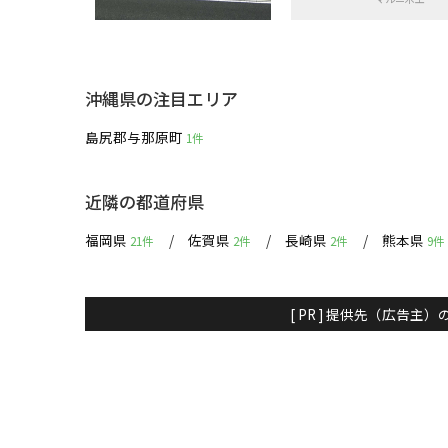
沖縄県の注目エリア
島尻郡与那原町
1件
近隣の都道府県
福岡県
佐賀県
長崎県
熊本県
21件
2件
2件
9件
[ PR ] 提供先（広告