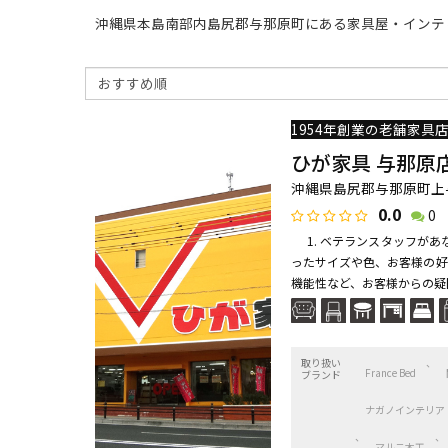
沖縄県本島南部内島尻郡与那原町にある家具屋・インテ
ひが家具 与那原
沖縄県島尻郡与那原町上与那
0.0
0
1. ベテランスタッフがあ
ったサイズや色、お客様の好
機能性など、お客様からの疑問
取り扱い
France Bed
ブランド
ナガノインテリア
マルニ木工