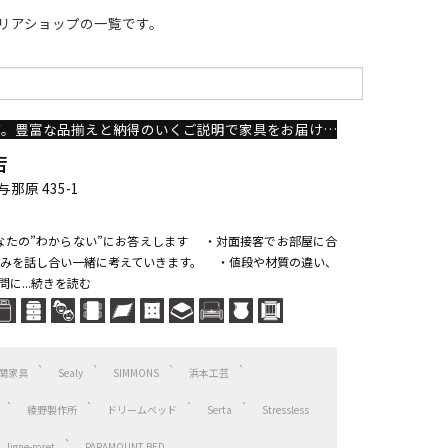
リアショップの一覧です。
1954年創業の老舗家具店。豊富な品揃えと納得のいくご説明で家具をお届けします。
店
原 435-1
なたの”わからない”にお答えします ・対面接客でお部屋に合
みを話し合い一緒に考えていきます。 ・値段や材質の違い、
に...続きを読む
関家具
Sealy
SIMMONS
浜本工芸
綾野製作所
ドリームベッド
Serta
Stressless
ligne-roset
PARAMOUNT BED