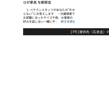
ひが家具 与那原店
1. ベテランスタッフがあなたの”わか
らない”にお答えします ・対面接客で
お部屋に合ったサイズや色、お客様の
好みを話し合い一緒に考えていきます。
・値段や材質の違い、機能性など、お
客様からの疑問に答えながら適切な商
[ PR ] 提供先（広告
品を提案していきます。 ・在庫の有
無、入荷商品の予定や配達、組立など
購入後のご相談まで担当スタッフが対
応していきます。 2. 価格だけではなく
安心・安全を提供します ・国産商品
を主力に色やサイズ、材質など、あなた
にピッタリの商品を提供しています。
・商品を長く使っていただけるよう、
メーカーとともにアフターフォローして
います。 ・長年の経験をもとにし
て、有害物質が少なく安全にご使用でき
る商品選定を行っています。 3. 自社(ひ
が家具)の配達員が親切丁寧に2人で配送
します ・自社配送なので、リーズナ
ブルな金額設定です。事前に販売員との
ご相談で、どうしても動かせない大きな
家具を部屋から移動するお手伝いなど
も承っております。 ・お客様に設置
場所をご指定頂き、お部屋の中で組み立
てます。家に入らない商品はほとんど無