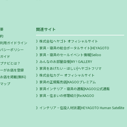
関連サイト
概要
規約
株式会社ヘヤゴト オフィシャルサイト
ミ利用ガイドライン
家具・寝具の総合ポータルサイト|HEYAGOTO
イバシーポリシー
家具・寝具のセールイベント情報|Seiloo
用ガイド
みんなのお部屋自慢|MY ! GALLERY
ップナビとは？
家具をあげたい・ほしい|ヘヤゴトフリマ
ザーがお店を登録
株式会社カグー オフィシャルサイト
お店を掲載(無料)
家具の正規販売店|KAGOOプレミアム
トマップ
家具インテリア・寝具の通販|KAGOO公式通販
家具・住まいの修理紹介|Re.KAGOO
インテリア・住設人材派遣|HEYAGOTO Human Satellite