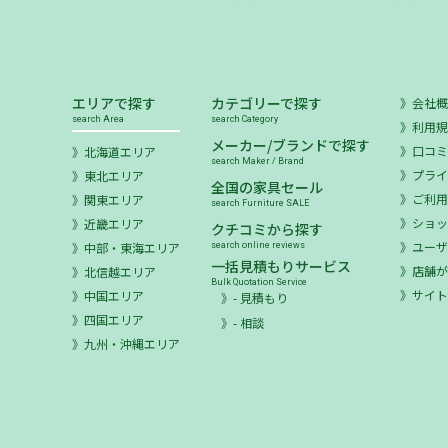
エリアで探す
カテゴリーで探す
会社
search Area
search Category
利用
メーカー/ブランドで探す
口コ
北海道エリア
search Maker / Brand
プラ
東北エリア
全国の家具セール
ご利
関東エリア
search Furniture SALE
ショ
近畿エリア
クチコミから探す
ユー
中部・東海エリア
search online reviews
一括見積もりサービス
店舗が
北信越エリア
Bulk Quotation Service
サイ
中国エリア
- 見積もり
四国エリア
- 相談
九州・沖縄エリア