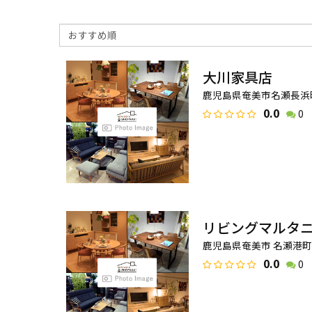
大川家具店
鹿児島県奄美市名瀬長浜町1
0.0
0
リビングマルタ
鹿児島県奄美市 名瀬港町1
0.0
0