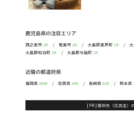
鹿児島県の注目エリア
西之表市
奄美市
大島郡喜界町
大
2件
2件
1件
大島郡和泊町
大島郡与論町
1件
1件
近隣の都道府県
福岡県
佐賀県
長崎県
熊本県
400件
44件
81件
[ PR ] 提供先（広告