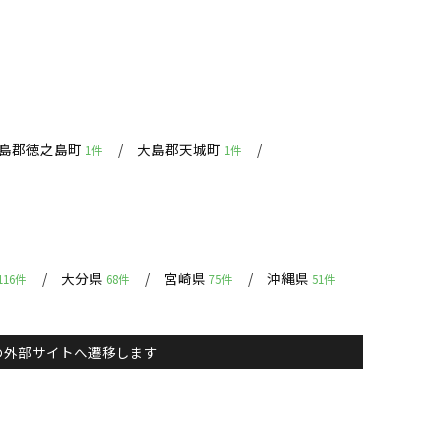
島郡徳之島町
大島郡天城町
1件
1件
大分県
宮崎県
沖縄県
116件
68件
75件
51件
主）の外部サイトへ遷移します