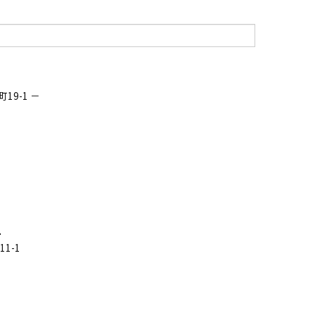
9-1 －
ニ
1-1