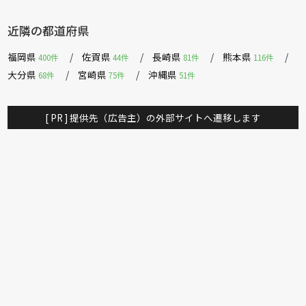
近隣の都道府県
福岡県
佐賀県
長崎県
熊本県
400件
44件
81件
116件
大分県
宮崎県
沖縄県
68件
75件
51件
[ PR ] 提供先（広告主）の外部サイトへ遷移します