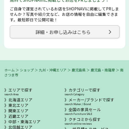
ご自身で運営されているお店をSHOPNAVIに掲載してPRしま
せんか？写真や紹介文など、お店の情報を自由に編集できま
す。最短即日で公開可能！
詳細・お申し込みはこちら
ホーム
＞
ショップ
＞
九州・沖縄エリア
＞
鹿児島県
＞
鹿児島・南薩摩
＞
南
さつま市
エリアで探す
カテゴリーで探す
search Area
search Category
北海道エリア
メーカー/ブランドで探す
東北エリア
search Maker / Brand
全国の家具セール
関東エリア
search Furniture SALE
近畿エリア
クチコミから探す
中部・東海エリア
search online reviews
北信越エリア
一括見積もりサービス