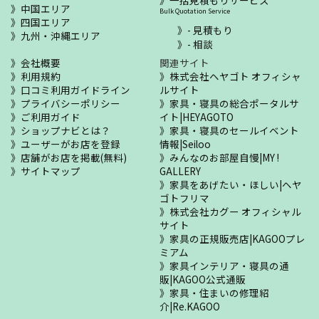
中国エリア
Bulk Quotation Service
四国エリア
- 見積もり
九州・沖縄エリア
- 相談
会社概要
関連サイト
利用規約
株式会社ヘヤゴト オフィシャ
口コミ利用ガイドライン
ルサイト
プライバシーポリシー
家具・寝具の総合ポータルサ
ご利用ガイド
イト|HEYAGOTO
ショップナビとは？
家具・寝具のセールイベント
ユーザーがお店を登録
情報|Seiloo
店舗がお店を掲載(無料)
みんなのお部屋自慢|MY !
サイトマップ
GALLERY
家具をあげたい・ほしい|ヘヤ
ゴトフリマ
株式会社カグー オフィシャル
サイト
家具の正規販売店|KAGOOプレ
ミアム
家具インテリア・寝具の通
販|KAGOO公式通販
家具・住まいの修理紹
介|Re.KAGOO