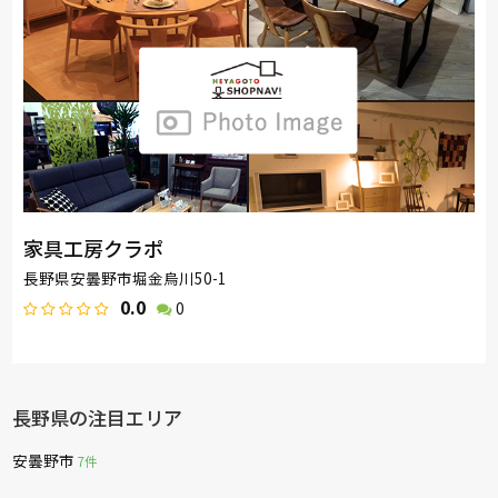
家具工房クラポ
長野県安曇野市堀金烏川50-1
0.0
0
長野県の注目エリア
安曇野市
7件