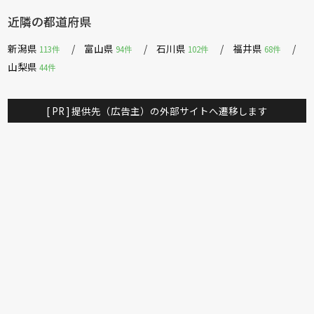
近隣の都道府県
新潟県
富山県
石川県
福井県
113件
94件
102件
68件
山梨県
44件
[ PR ] 提供先（広告主）の外部サイトへ遷移します