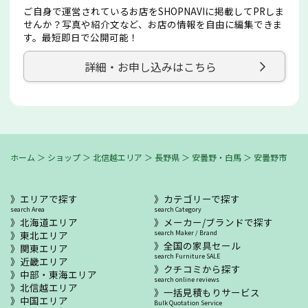
ご自身で運営されているお店をSHOPNAVIに掲載してPRしま
せんか？写真や紹介文など、お店の情報を自由に編集できま
す。最短即日で公開可能！
詳細・お申し込みはこちら
ホーム
＞
ショップ
＞
北信越エリア
＞
長野県
＞
安曇野・白馬
＞
安曇野市
エリアで探す
カテゴリーで探す
search Area
search Category
北海道エリア
メーカー/ブランドで探す
東北エリア
search Maker / Brand
全国の家具セール
関東エリア
search Furniture SALE
近畿エリア
クチコミから探す
中部・東海エリア
search online reviews
北信越エリア
一括見積もりサービス
中国エリア
Bulk Quotation Service