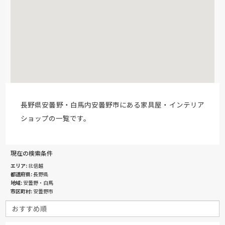
長野県安曇野・白馬内安曇野市にある家具屋・インテリア
ショップの一覧です。
現在の検索条件
エリア
北信越
都道府県
長野県
地域
安曇野・白馬
市区町村
安曇野市