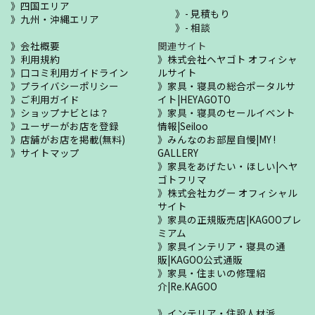
四国エリア
- 見積もり
九州・沖縄エリア
- 相談
会社概要
関連サイト
利用規約
株式会社ヘヤゴト オフィシャ
口コミ利用ガイドライン
ルサイト
プライバシーポリシー
家具・寝具の総合ポータルサ
ご利用ガイド
イト|HEYAGOTO
ショップナビとは？
家具・寝具のセールイベント
ユーザーがお店を登録
情報|Seiloo
店舗がお店を掲載(無料)
みんなのお部屋自慢|MY !
サイトマップ
GALLERY
家具をあげたい・ほしい|ヘヤ
ゴトフリマ
株式会社カグー オフィシャル
サイト
家具の正規販売店|KAGOOプレ
ミアム
家具インテリア・寝具の通
販|KAGOO公式通販
家具・住まいの修理紹
介|Re.KAGOO
インテリア・住設人材派