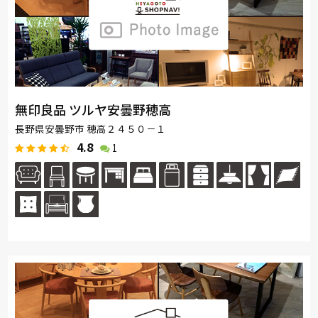
無印良品 ツルヤ安曇野穂高
長野県安曇野市 穂高２４５０－１
4.8
1